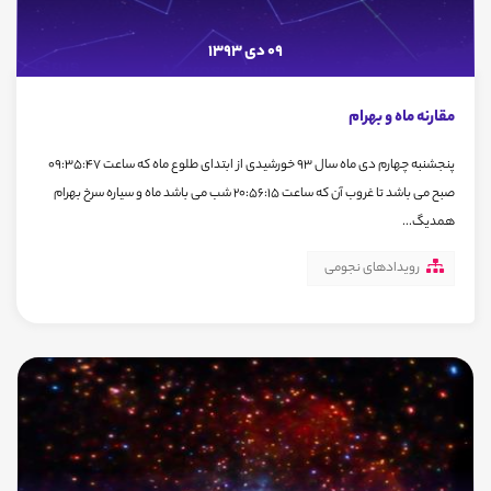
09 دی 1393
مقارنه ماه و بهرام
پنجشنبه چهارم دی ماه سال 93 خورشیدی از ابتدای طلوع ماه که ساعت 09:35:47
صبح می باشد تا غروب آن که ساعت 20:56:15 شب می باشد ماه و سیاره سرخ بهرام
همدیگ...
رویدادهای نجومی