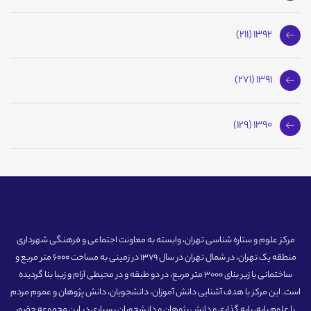
1392 (211)
1391 (271)
1390 (129)
مرکز علوم و ستاره شناسی تهران، وابسته به معاونت اجتماعی و فرهنگی شهرداری
منطقه یک تهران، در شمال تهران در سال 1379 در زمینی به مساحت 6000 متر مربع و
ساختمانی با زیر بنای 3000 متر مربع، در دو طبقه و در محیطی آرام و زیبا بنا گردیده
است. این مرکز با هدف آشنایی دانش آموزان، دانشجویان، دانش پژوهان و عموم مردم
با علوم پایه، پایه گذاری و دانش پژوهان و دانشجویان بسیاری در این مجموعه حضور