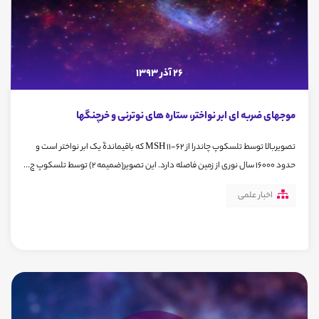
26 آذر 1393
موجهای ضربه ای ابر نواختر، ستاره های نوترنی و خرچنگها
تصویربالا توسط تلسکوپ چاندرا از MSH 11-62 که باقیماندۀ یک ابر نواختر است و
حدود 16000 سال نوری از زمین فاصله دارد. این تصویر(ضمیمه 2) توسط تلسکوپ چ...
اخبار علمی