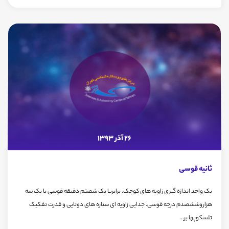
26 آذر 1393
ثانیه قوسی
یک واحد اندازه گیری زاویه های کوچک. برابربا یک شصتم دقیقه قوسی یا یک سه
هزاروششصدم درجه قوسی. جدایی زاویه ای ستاره های دوتایی و قدرت تفکیک
تلسکوپها بر...