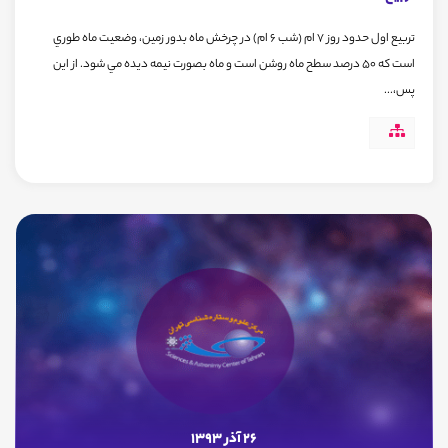
تربیع اول حدود روز 7 ام (شب 6 ام) در چرخش ماه بدور زمین، وضعيت ماه طوري
است که 50 درصد سطح ماه روشن است و ماه بصورت نيمه ديده مي شود. از اين
پس،...
26 آذر 1393