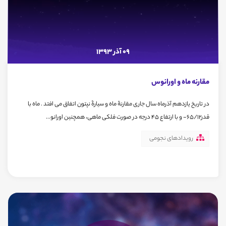
09 آذر 1393
مقارنه ماه و اورانوس
در تاریخ یازدهم آذرماه سال جاری مقارنۀ ماه و سیارۀ نپتون اتفاق می افتد . ماه با
قدر65/12- و با ارتفاع 45 درجه در صورت فلکی ماهی، همچنین اورانو...
رویدادهای نجومی