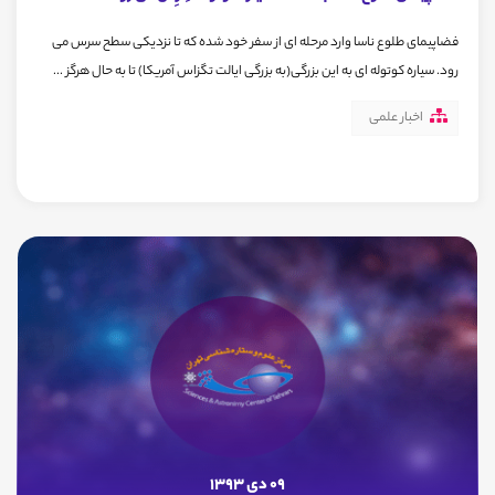
فضاپیمای طلوع ناسا وارد مرحله ای از سفر خود شده که تا نزدیکی سطح سرس می
رود. سیاره کوتوله ای به این بزرگی(به بزرگی ایالت تگزاس آمریکا) تا به حال هرگز ...
اخبار علمی
09 دی 1393