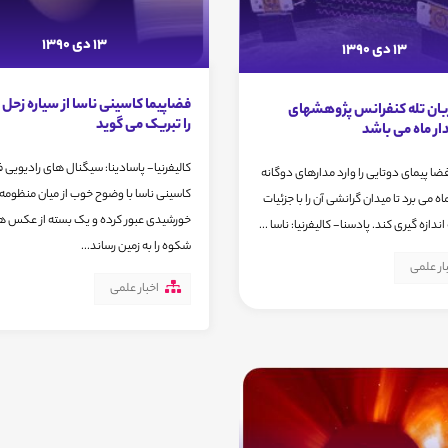
13 دی 1390
13 دی 1390
فضاپیما کاسینی ناسا از سیاره زحل 
زبان تله کنفرانس پژوهشهای
را تبریک می گوید
ار ماه می باشد
کالیفرنیا- پاسادینا: سیگنال های رادیویی 
GRAI فضا پیمای دوتایی را وارد مدارهای دوگانه
کاسینی ناسا با وضوح خوب از میان منظومه
ه می برد تا میدان گرانشی آن را با جزئیات
خورشیدی عبور کرده و یک بسته از عکس ها
ندازه گیری کند. پادسنا- کالیفرنیا: ناسا ...
شکوه را به زمین رساند...
ار علمی
اخبار علمی