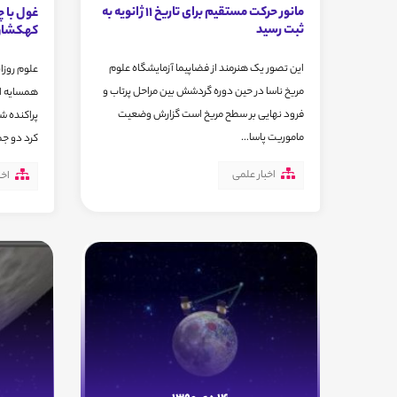
مانور حرکت مستقیم برای تاریخ 11 ژانویه به
غول با چ
ثبت رسید
کهکشان 
این تصور یک هنرمند از فضاپیما آزمایشگاه علوم
علوم روزا
مریخ ناسا در حین دوره گردشش بین مراحل پرتاب و
همسایه اش
فرود نهایی بر سطح مریخ است گزارش وضعیت
پراکنده ش
ماموریت پاسا...
کرد دو جما
اخبار علمی
اخب