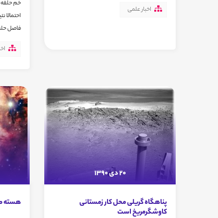
اخبار علمی
احتمالا نت
فاصل حلقه
اخب
20 دی 1390
پناهگاه گریلی محل کار زمستانی
هسته صو
کاوشگرمریخ است