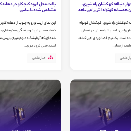
هار دنباله: کهکشان راه شیری،
بافت محل فرود کنجکاو در دهانه کار
همسایه کوتوله اش را می بلعد
مشخص شده با بیضی
نه کهکشان راه شیری ، کهکشان کوتوله
این نمای اریب و رو به جنوب از دهانه کارتر
 را می بلعد و شواهد آ ن در آسمان
دهنده محل فرود و برآمدگی صخره های پ
ده است. یک تیم فضانوردی اخیرا کشف
شده ای که آزمایشگاه علوم مریخ بازرسی م
عت از ستار...
است. محل فرود در م...
ار علمی
اخبار علمی