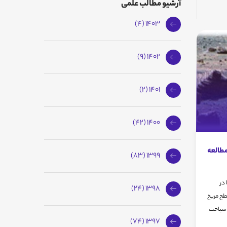
آرشیو مطالب علمی
1403 (4)
1402 (9)
1401 (2)
1400 (42)
مطالعه
1399 (83)
در
1398 (24)
طح مریخ
 سیاحت
1397 (74)