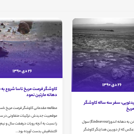
26 دی 1390
26 دی 1390
کاوشگر فرصت مریخ ناسا شروع به 
دهانه مارتین نمود
یدئویی، سفر سه ساله کاوشگر
مطالعه مقدماتی کاوشگر فرصت مریخ ناسا 
مریخ
موقعییت جدیدش ،ترکیبات متفاوتی در س
نزدیک شدن به دهانه اندور(Endeavour) سول
را نسبت به آنچه روبات درهفت سال و نیم
این عکس که از دوربین هدایتگر کاوشگر
اکتشافیش بدست آورده بود...