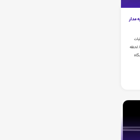
ه مدار
یات
. لحظه
گاه