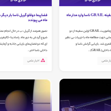
14 دی 1390
14 دی 1390
اولین سفینه GRAIL ناسا وارد مدار ماه
فضاپیما دوقلو گریل ناسا بار دیگر ب
ماه می پیوندد
تصویری ازماموریت GRAIL اولین سفینه از دو
تصور هنرمند از گریل-ب در حال انجام عمل
یی جهت مطالعه ماه،با جزییات بی نظیر
شروع گردش به دور ماه. پاسادینا-کالیفرنیا
قمری شد. بازیابی گرانش ناسا و
ای که دو فضاپیمای بازیابی جاذبه و آزمایش
لی(GRAIL)...
داخلی ناسا احتر...
ار علمی
اخبار علمی