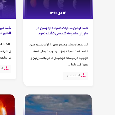
14 دی 1390
ناسا می
ناسا اولین سیارات هم اندازه زمین در
الحاق مد
ماورای منظومه شمسی کشف نمود
L
این نمودار(نقشه )تصویر هنری از اولین سیاره های
ی اطراف ما
کشف شده هم اندازه زمین بدور ستاره ای شبیه
بی سابقه ا
خورشید در سیستم خورشیدی ما می باشد.(زمین و
زهره) کپلر ناسا ا...
اخب
اخبار علمی