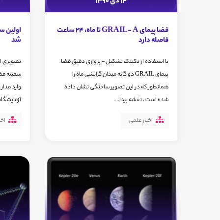
14 دی 1390
فضا پیمای GRAIL- A تا ماه، 24 ساعت
فاصله دارد
شد
با استفاده از تکنیک تشکیل – پروازی دقیق فضا
پیمای GRAIL دو گانه میدان گرانشی ماه را
سفینه فضا
همانطور که در این تصویر ساختگی نشان داده
وارد مدار 
شده است ، نقشه بردا...
آزمایشگاه داخ
اخبار علمی
اخب