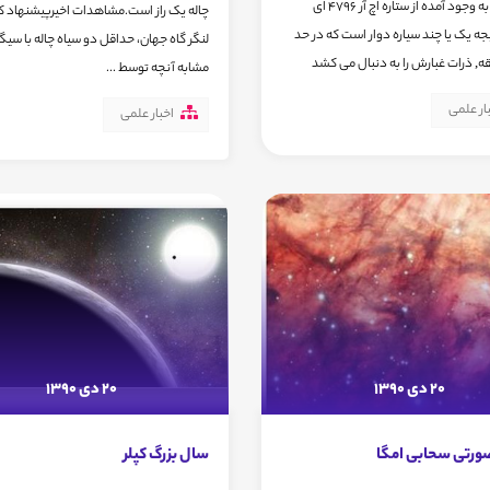
خم حلقه به وجود آمده از ستاره اچ آر 4796 ای
چاله یک راز است.مشاهدات اخیرپیشنهاد ک
یجه یک یا چند سیاره دوار است که در حد
لنگر گاه جهان، حداقل دو سیاه چاله با سیگ
, ذرات غبارش را به دنبال می کشد
مشابه آنچه توسط ...
ار علمی
اخبار علمی
20 دی 1390
20 دی 1390
رتی سحابی امگا
سال بزرگ کپلر