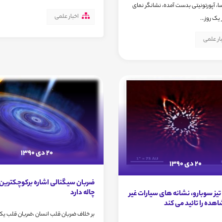
، آپورتونیتی بدست آمده، نشانگر نمای
اخبار علمی
 یک روز...
ار علمی
20 دی 1390
20 دی 1390
ضربان سیگنالی اشاره برکوچکترین
چاله دارد
ز سوبارو، نشانه های سیارات غیر
هده را تائید می کند
بر خلاف ضربان قلب انسان ،ضربان قلب یک