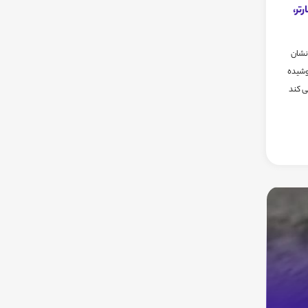
تر،
 نشان
وشیده
ی کند