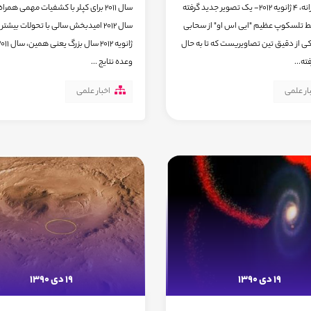
دانش روزانه، 4 ژانویه 2012- یک تصویر جدید گرفته
سال 2011 برای کپلر با کشفیات مهمی همرا
 تلسکوپ عظیم "ایی اس او" از سحابی
کی از دقیق تین تصاویریست که تا به حال
ته...
وعده نتایج ...
ار علمی
اخبار علمی
19 دی 1390
19 دی 1390