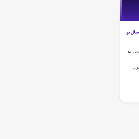
سال نو
فضاپیما
ی با