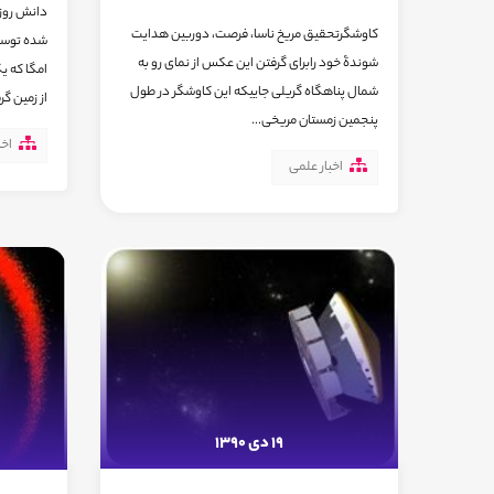
کاوشگرتحقیق مریخ ناسا، فرصت، دوربین هدایت
شده توسط
شوندۀ خود رابرای گرفتن این عکس از نمای رو به
امگا که ی
شمال پناهگاه گریلی جاییکه این کاوشگر در طول
از زمین گرف
پنجمین زمستان مریخی...
اخب
اخبار علمی
19 دی 1390