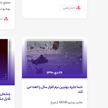
محقق ناسا
اخبار علمی
روبه رو در
اخب
26 دی 1390
ناسا جایزه بهترین نرم افزار سال را اهدا می
کند
چشمان تی
قابل مشا
عکس برداری AEGIS از مریخ