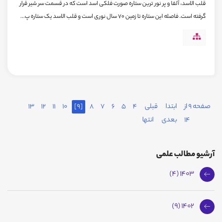
قلب الاسد، آلفا و پر نور ترین ستاره صورت فلکی اسد است که در قسمت سر شیر قرار
گرفته است. فاصله این ستاره تا زمین 70 سال نوری است و قلب الاسد یک ستاره پ...
صفحه 9 از
ابتدا
قبلی
4
5
6
7
8
[9]
10
11
12
13
14
بعدی
انتها
آرشیو مطالب علمی
1403 (4)
1402 (9)