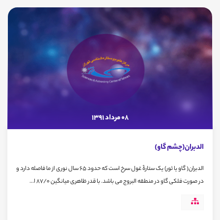
08 مرداد 1391
الدبران(چشم گاو)
الدبران( گاو یا ثور) یک ستارۀ غول سرخ است که حدود 65 سال نوری از ما فاصله دارد و
در صورت فلکی گاو در منطقه البروج می باشد. با قدر ظاهری میانگین 87/0 ا...