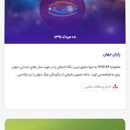
08 مرداد 1391
پايان جهان
ماهواره WMAP نه تنها دقيق ترين نگاه اجمالي را در مورد سال هاي ابتدايي جهان،
براي ما فراهم مي آورد، بلكه تصوير دقيقي از چگونگي مرگ جهان را نيز ارائه مي...
اخبار و مقالات علمی