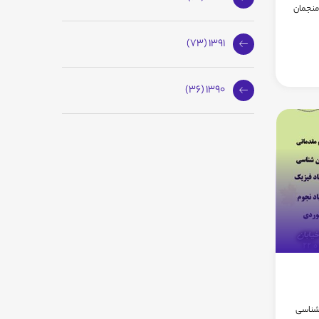
منجمان
1391 (73)
1390 (36)
 شناسی