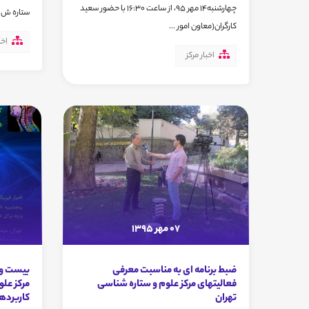
چهارشنبه14 مهر 95، از ساعت 16:30 با حضور سعید
ستاره ش..
کارگران(معاون امور ...
اخب
اخبار مرکز
07 مهر 1395
ضبط برنامه ای به مناسبت معرفی
بیست و 
فعالیتهای مرکز علوم و ستاره شناسی
مرکز علو
تهران
کاربرده