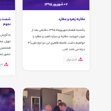
07 شهریور 1395
مقارنه زهره و عطارد
شصت و 
نجوم
یکشنبه هفتم شهریورماه 1395، دقایقی بعد از
به گزارش 
غروب خورشید، مقارنه ی سیاره ناهید و عطارد را
خواهیم داشت. فاصله ظاهری این دو جرم تقریباً 4
هشتمین نش
درجه می باشد. قدر...
حضور جمعی
اخبار مرکز
اخب