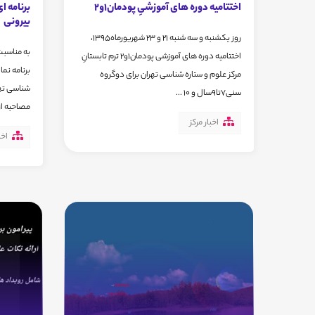
اختتامیه دوره های آموزشیِ پودمان1و2
برنامه ا
بیرونی
روز یکشنبه و سه شنبه 21 و 23 شهریورماه1395،
به مناسبت
اختتامیه دوره های آموزشی پودمان1و2 ترم تابستانِ
برنامه نما
مرکز علوم و ستاره شناسی تهران برای دوگروه
شناسی تهر
سنی7تا9سال و 10 ...
مصاحبه از 
اخبار مرکز
اخب