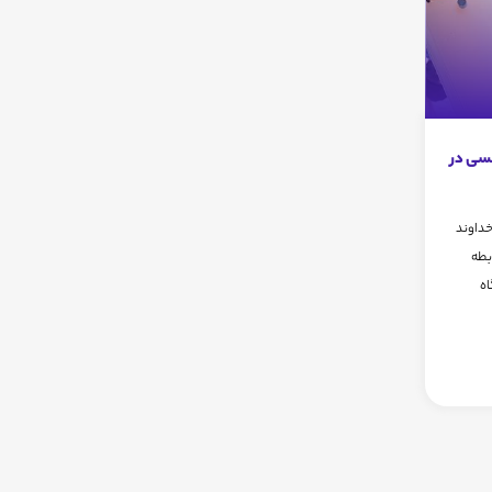
سی در
داوند
ابطه
اه