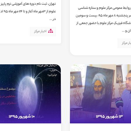
تهران، ثبت نام دوره های آموزشی ترم پاییز م
روابط عمومی مرکز علوم و ستاره شناسی
علوم از 3مهر م
تهران، عصر پنجشنبه 8 مهر ماه 95، بیست و سومین
در ...
اه فیزیکِ مرکز علوم با حضور جمعی از
ن و ...
اخبار مرکز
ار مرکز
13 شهریور 1395
10 شهریور 1395