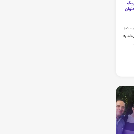
یکِ
عنوان
 بیست و
داد. به