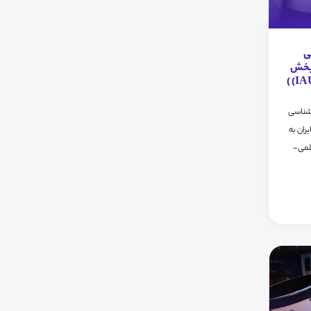
ی
 بخش
 شناسی
ران به
علمی-