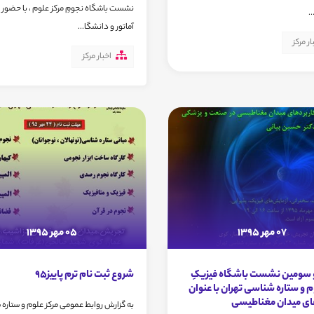
نشست باشگاه نجومِ مرکز علوم ، با حضور 
.
آماتور و دانشگا...
ار مرکز
اخبار مرکز
07 مهر 1395
05 مهر 1395
سومین نشست باشگاه فیزیکِ
شروع ثبت نام ترم پاییز95
م و ستاره شناسی تهران با عنوان
ای میدان مغناطیسی
به گزارش روابط عمومی مرکز علوم و ستاره