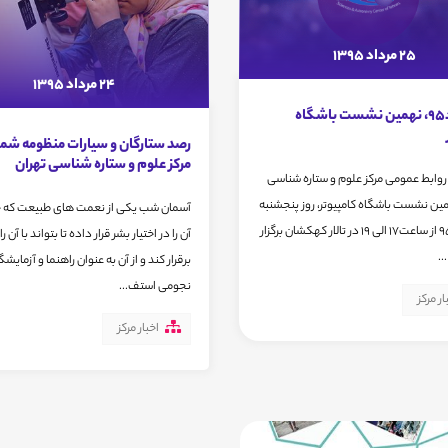
25 مرداد 1395
24 مرداد 1395
28مرداد95، نهمین نشست باشگاه
رصد ستارگان و سیارات منظومه شم
مرکز علوم و ستاره شناسی تهران
روابط عمومی مرکز علوم و ستاره شناسی
مین نشست باشگاه کامپیوتر، روز پنجشنبه
آسمان شب یکی از نعمت های طبیعت که خ
28مرداد95 از ساعت17 الی 19 در تالار کهکشان برگزار
آن را در اختیار بشر قرار داده تا بتواند با آن ر
..
برقرار کند و از آن به عنوان راهنما و آزمایشگ
نجومی استف...
ار مرکز
اخبار مرکز