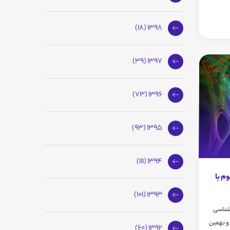
1398 (18)
1397 (39)
1396 (73)
1395 (93)
1394 (111)
م با
1393 (101)
 شناسی
 مهر ماه95، شصت و نهمین
1392 (60)