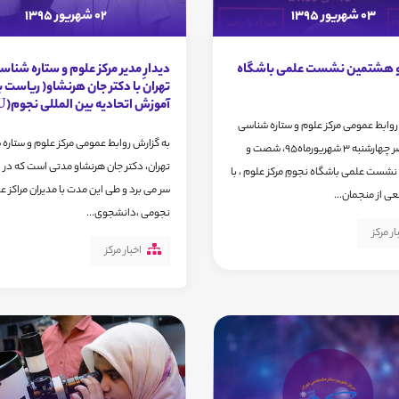
03 شهریور 1395
02 شهریور 1395
هشتمین نشست علمی باشگاه
دیدارِ مدیر مرکز علوم و ستاره شناس
تهران با دکتر جان هرنشاو( ریاست
آموزش اتحادیه بین المللی نجوم(IAU) )
روابط عمومی مرکز علوم و ستاره شناسی
به گزارش روابط عمومی مرکز علوم و ستاره
تهران، عصر چهارشنبه 3 شهریورماه95، شصت و
تهران، دکتر جان هرنشاو مدتی است که در ای
ست علمی باشگاه نجومِ مرکز علوم ، با
سر می برد و طی این مدت با مدیران مراکز 
 از منجمان...
نجومی ،دانشجوی...
ار مرکز
اخبار مرکز