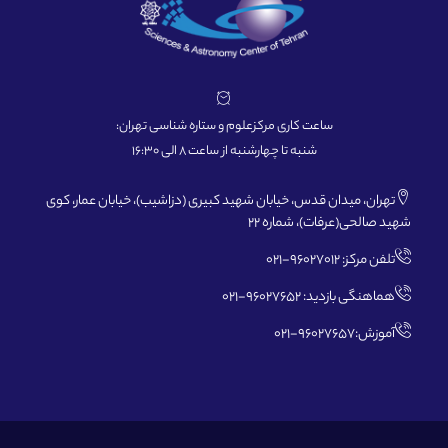
ساعت کاری مرکزعلوم و ستاره شناسی تهران:
شنبه تا چهارشنبه از ساعت 8 الی 16:30
تهران، میدان قدس، خیابان شهید کبیری (دزاشیب)، خیابان عمار، کوی
شهید صالحی(عرفات)، شماره 22
تلفن مرکز: 96027012-021
هماهنگی بازدید: 96027652-021
آموزش:96027657-021