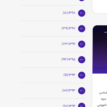
1398 (18)
1397 (39)
1396 (73)
1395 (93)
1394 (111)
1393 (101)
 شناسی
لین جلسه دوره
10 الی 12در کارگاه آموزشی
1392 (60)