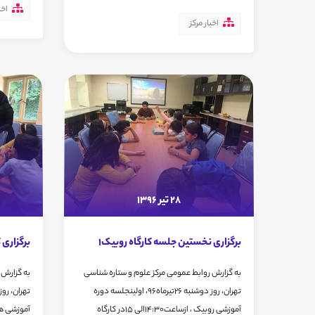
اخب
اخبار مرکز
28 تیر 1396
برگزاری نخستین جلسه کارگاه روبیک1
برگزاری 
به گزارش روابط عمومی مرکز علوم و ستاره شناسی
به گزارش 
تهران، روز دوشنبه 26تیرماه96، اولینجلسه دوره
آموزشی روبیک ، ازساعت14:30الی 15در کارگاه