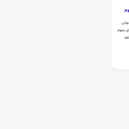
وم
 روز جهانی
رای عموم
اقه