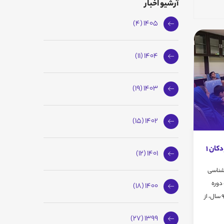
آرشیو اخبار
1405 (4)
1404 (11)
1403 (19)
1402 (15)
کان 1
1401 (12)
 شناسی
لین جلسه دوره
1400 (18)
آموزشی نجوم کودکان1 برای گروه سنی 7تا9 سال، از
1399 (27)