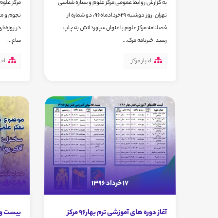
به گزارش روابط عمومی مرکز علوم و ستاره شناسی
مرکز علوم
تهران، روز دوشنبه 29خردادماه96، دو شماره از
نجوم و مع
فصلنامه مرکز علوم با عنوان سپهردانش به چاپ
رسید. خبرنامه مرک...
ساع...
اخبار مرکز
اخب
17 خرداد 1396
آغاز دوره های آموزشی ترم بهار96 مرکز
بیست و