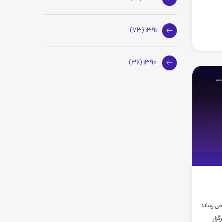
1391 (73)
1390 (36)
می رساند
جوم و فیزیک در تیر ماه 96 برگزار