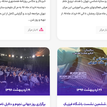
 و ستاره شناسي تهران با هدف ترویج علم
خبرنگار و عکاس روزنامه همشهری محله، رو
رفی فعالیتهای علمی و آموزشی این مرکز،
دوشنبه 1خرداد ماه 96 به مر کز علوم
در روزهای ماه مبارک رمضان، 11 الی 22 خرداد ماه96، از
تهران مراجعه کردند و گزارشی کامل از این 
تهیه و روز شن...
ار مرکز
اخبار مرکز
26 اردیبهشت 1396
19 اردیبهشت 1396
 ششمین نشست باشگاه فیزیکِ
برگزاری روز جهانی نجوم و دلایل نا