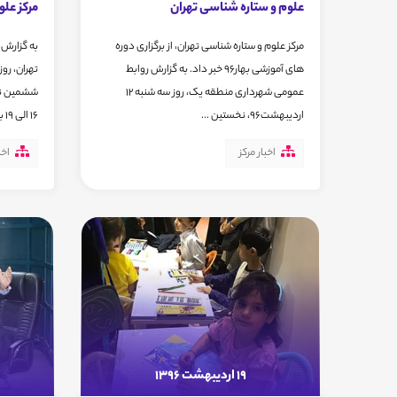
علوم و ستاره شناسی تهران
مرکز علو
مرکز علوم و ستاره شناسی تهران، از برگزاری دوره
به گزارش 
های آموزشی بهار96 خبر داد. به گزارش روابط
عمومی شهرداری منطقه یک، روز سه شنبه 12
ششمین نش
اردیبهشت96، نخستین ...
16 الی 19 با حضور اعضا...
اخبار مرکز
اخب
19 اردیبهشت 1396