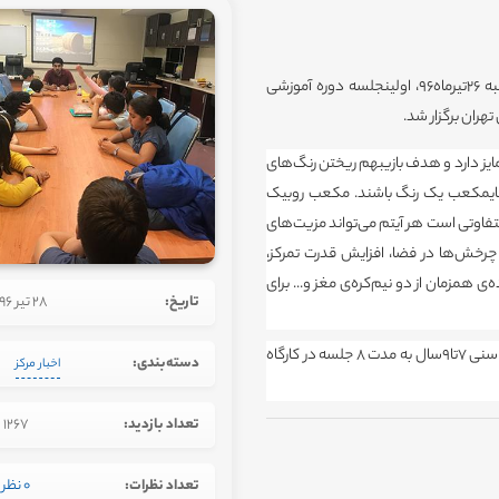
به گزارش روابط عمومی مرکز علوم و ستاره شناسی تهران، روز دوشنبه 26تیرماه96، اولینجلسه دوره آموزشی
ایز دارد و هدف بازیبهم ریختن رنگ‌های
ایمکعب یک رنگ باشند. مکعب روبیک
 متفاوتی است هر آیتم می‌تواند مزیت‌های
چرخش‌ها در فضا، افزایش قدرت تمرکز،
مزمان از دو نیم‌کره‌ی مغز و... برای
تاریخ:
28 تیر 1396
کارگاه آموزشی 2 ساعته حل مکعب روبیک و آشنایی انواع آن ویژه گروه سنی 7تا9سال به مدت 8 جلسه در کارگاه
دسته‌بندی:
اخبار مرکز
تعداد بازدید:
1267
تعداد نظرات:
0 نظر