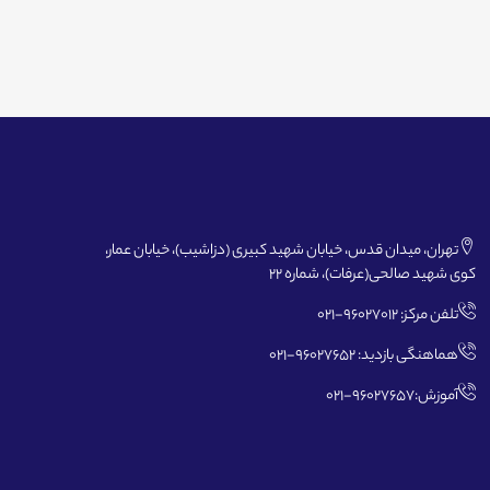
تهران، میدان قدس، خیابان شهید کبیری (دزاشیب)، خیابان عمار،
کوی شهید صالحی(عرفات)، شماره 22
تلفن مرکز: 96027012-021
هماهنگی بازدید: 96027652-021
آموزش:96027657-021