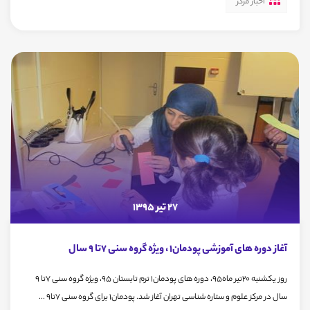
اخبار مرکز
27 تیر 1395
آغاز دوره های آموزشی پودمان1 ، ویژه گروه سنی 7تا 9 سال
روز یکشنبه 20تیر ماه95، دوره های پودمان1 ترم تابستان 95، ویژه گروه سنی 7تا 9
سال در مرکز علوم و ستاره شناسی تهران آغاز شد. پودمان1 برای گروه سنی 7تا9 ...