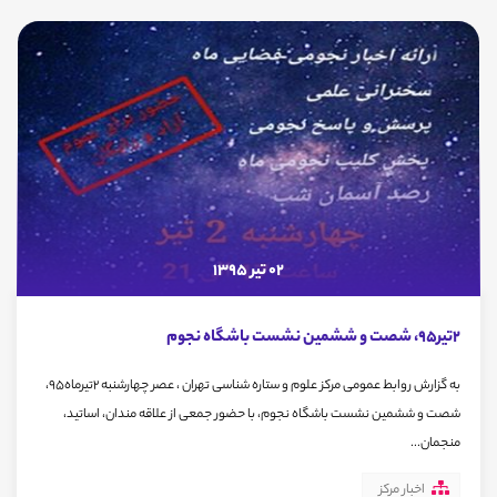
02 تیر 1395
2تیر95، شصت و ششمین نشست باشگاه نجوم
به گزارش روابط عمومی مرکز علوم و ستاره شناسی تهران ، عصر چهارشنبه 2تیرماه95،
شصت و ششمین نشست باشگاه نجوم، با حضور جمعی از علاقه مندان، اساتید،
منجمان...
اخبار مرکز