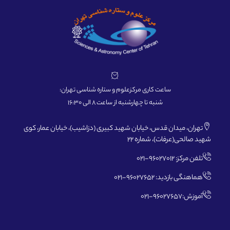
ساعت کاری مرکزعلوم و ستاره شناسی تهران:
شنبه تا چهارشنبه از ساعت 8 الی 16:30
تهران، میدان قدس، خیابان شهید کبیری (دزاشیب)، خیابان عمار، کوی
شهید صالحی(عرفات)، شماره 22
تلفن مرکز: 96027012-021
هماهنگی بازدید: 96027652-021
آموزش:96027657-021