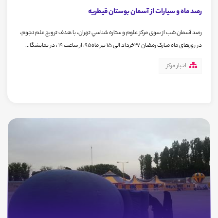
رصد ماه و سیارات از آسمان بوستان قیطریه
رصد آسمان شب از سوی مرکز علوم و ستاره شناسي تهران، با هدف ترویج علم نجوم،
در روزهای ماه مبارک رمضان 27خرداد الی 15 تیر ماه95، از ساعت 19 ، در نمایشگا...
اخبار مرکز