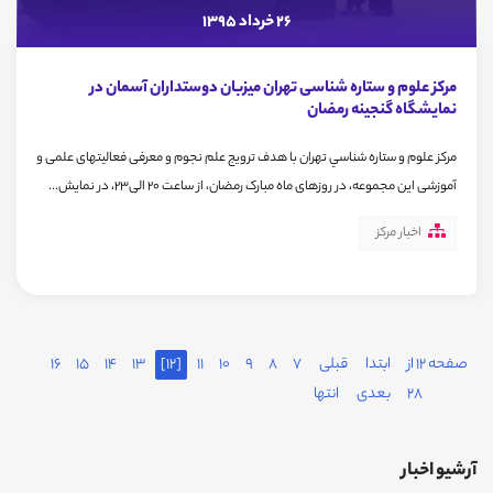
26 خرداد 1395
مرکز علوم و ستاره شناسی تهران میزبان دوستداران آسمان در
نمایشگاه گنجینه رمضان
مرکز علوم و ستاره شناسي تهران با هدف ترویج علم نجوم و معرفی فعالیتهای علمی و
آموزشی این مجموعه، در روزهای ماه مبارک رمضان، از ساعت 20 الی23، در نمایش...
اخبار مرکز
صفحه 12 از
ابتدا
قبلی
7
8
9
10
11
[12]
13
14
15
16
28
بعدی
انتها
آرشیو اخبار