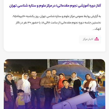
آغاز دوره آموزشی نجوم مقدماتی1 در مرکز علوم و ستاره شناسی تهران
به گزارش روابط عمومی مرکز علوم و ستاره شناسی تهران، روز یکشنبه 20تیرماه95،
نخستین جلسه دوره نجوم مقدماتی1 از ساعت 16الی18، با حضور 30 نفر در تالار
کهک...
اخبار مرکز