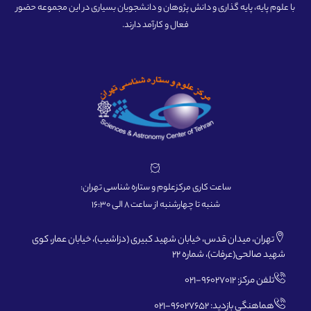
با علوم پایه، پایه گذاری و دانش پژوهان و دانشجویان بسیاری در این مجموعه حضور
فعال و کارآمد دارند.
ساعت کاری مرکزعلوم و ستاره شناسی تهران:
شنبه تا چهارشنبه از ساعت 8 الی 16:30
تهران، میدان قدس، خیابان شهید کبیری (دزاشیب)، خیابان عمار، کوی
شهید صالحی(عرفات)، شماره 22
تلفن مرکز: 96027012-021
هماهنگی بازدید: 96027652-021