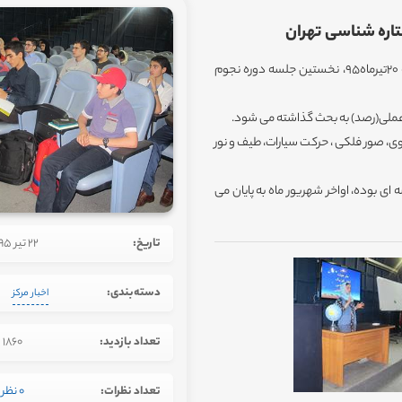
به گزارش روابط عمومی مرکز علوم و ستاره شناسی تهران، روز یکشنبه 20تیرماه95، نخستین جلسه دوره نجوم
و عملی(رصد) به بحث گذاشته می شود.
 و زمین، کره سماوی، صور فلکی ، حرکت سیارات، طیف و نور
 آموزشی ویژه بزرگسالان(مقطع دبیرستان به بالا) ، 10 جلسه ای بوده، اواخر شهریور ماه به پایان می
تاریخ:
22 تیر 1395
دسته‌بندی:
اخبار مرکز
تعداد بازدید:
1860
تعداد نظرات:
0 نظر