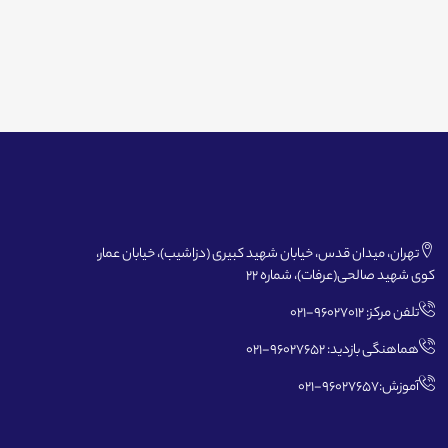
تهران، میدان قدس، خیابان شهید کبیری (دزاشیب)، خیابان عمار،
کوی شهید صالحی(عرفات)، شماره 22
تلفن مرکز: 96027012-021
هماهنگی بازدید: 96027652-021
آموزش:96027657-021