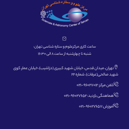
ساعت کاری مرکزعلوم و ستاره شناسی تهران:
شنبه تا چهارشنبه از ساعت 8 الی 16:30
تهران، میدان قدس، خیابان شهید کبیری (دزاشیب)، خیابان عمار، کوی
شهید صالحی(عرفات)، شماره 22
تلفن مرکز: 96027012-021
هماهنگی بازدید: 96027652-021
آموزش:96027657-021