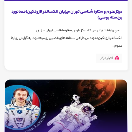
مرکز علوم و ستاره شناسی تهران میزبان الکساندر لازوتکین(فضانورد
برجسته روسی)
عصرچهارشنبه 28بهمن94، مرکزعلوم وستاره شناسی تهران ميزبان
الكساندرلازوتکین«مهندس طراحی سامانه های فضایی روسیه» بود. به گزارش روابط
عموم...
اخبار مرکز