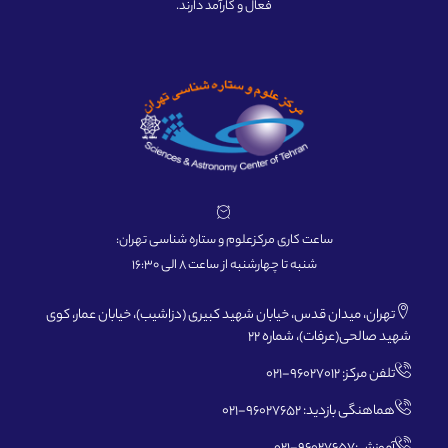
فعال و کارآمد دارند.
ساعت کاری مرکزعلوم و ستاره شناسی تهران:
شنبه تا چهارشنبه از ساعت 8 الی 16:30
تهران، میدان قدس، خیابان شهید کبیری (دزاشیب)، خیابان عمار، کوی
شهید صالحی(عرفات)، شماره 22
تلفن مرکز: 96027012-021
هماهنگی بازدید: 96027652-021