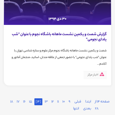
30 دی 1394
گزارش شصت و یکمین نشست ماهانه باشگاه نجوم با عنوان "شب
یلدای نجومی"
شصت و یکمین نشست ماهانه باشگاه نجوم مرکز علوم و ستاره شناسی تهران با
عنوان "شب یلدای نجومی" با حضور جمعی از علاقه مندان، اساتید، منجمان آماتور و
آکادم...
اخبار مرکز
صفحه 14 از
ابتدا
قبلی
9
10
11
12
13
[14]
15
16
17
18
28
بعدی
انتها