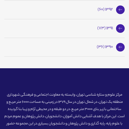
1392 (60)
1391 (73)
1390 (36)
مرکز علوم و ستاره شناسی تهران، وابسته به معاونت اجتماعی و فرهنگی شهرداری
منطقه یک تهران، در شمال تهران در سال 1379 در زمینی به مساحت 6000 متر مربع و
ساختمانی با زیر بنای 3000 متر مربع، در دو طبقه و در محیطی آرام و زیبا بنا گردیده
است. این مرکز با هدف آشنایی دانش آموزان، دانشجویان، دانش پژوهان و عموم مردم
با علوم پایه، پایه گذاری و دانش پژوهان و دانشجویان بسیاری در این مجموعه حضور