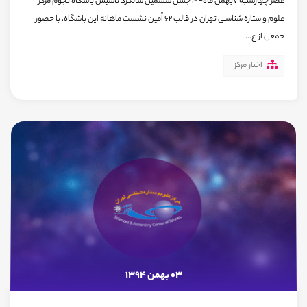
عصر چهارشنبه 7بهمن ماه94، جشن ششمین سالگرد تاسیس باشگاه نجوم مرکز
علوم و ستاره شناسـی تهران در قالب 62 اُمین نشست ماهانه این باشگاه، با حضور
جمعی از ع...
اخبار مرکز
03 بهمن 1394