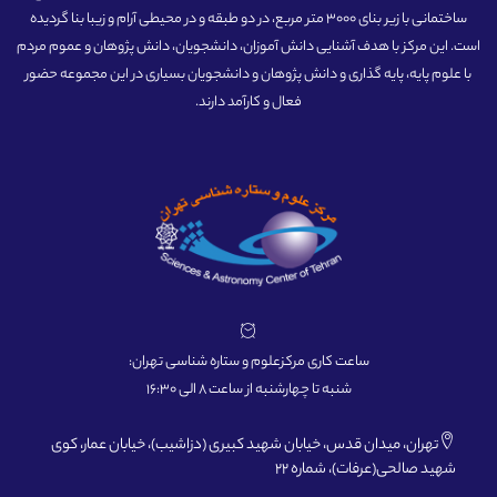
ساختمانی با زیر بنای 3000 متر مربع، در دو طبقه و در محیطی آرام و زیبا بنا گردیده
است. این مرکز با هدف آشنایی دانش آموزان، دانشجویان، دانش پژوهان و عموم مردم
با علوم پایه، پایه گذاری و دانش پژوهان و دانشجویان بسیاری در این مجموعه حضور
فعال و کارآمد دارند.
ساعت کاری مرکزعلوم و ستاره شناسی تهران:
شنبه تا چهارشنبه از ساعت 8 الی 16:30
تهران، میدان قدس، خیابان شهید کبیری (دزاشیب)، خیابان عمار، کوی
شهید صالحی(عرفات)، شماره 22