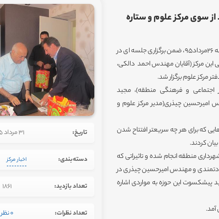
از سوی مرکز علوم و ستاره
به گزارش روابط عمومی مرکز علوم و ستاره شناسی تهران ، روز سه شنبه 26مرداد95، ضمن برگزاری جلسه ای در
می این مرکز (آقایان مهندس احمد دالکی،
ر مرکز علوم برگزار شد.
ر اجتماعی و فرهنگی منطقه)، مجید
 امیرحسین چیذری(مدیر مرکز علوم و
ایی که برای هر چه سریعتر افتتاح شدن
تاریخ:
31 مرداد 1395
بیان کردند.
هرداری منطقه انجام شده و تاثیراتی که
دسته‌بندی:
اخبار مرکز
عادتمندی و مهندس امیرحسین چیذری در
د پیشکسوت این حوزه به مواردی اشاره
تعداد بازدید:
1861
 آمد.
تعداد نظرات:
0 نظر