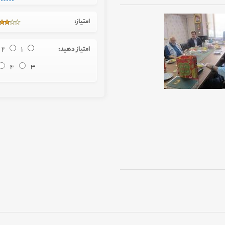
امتیاز:
امتیاز دهید:
1
2
4
3