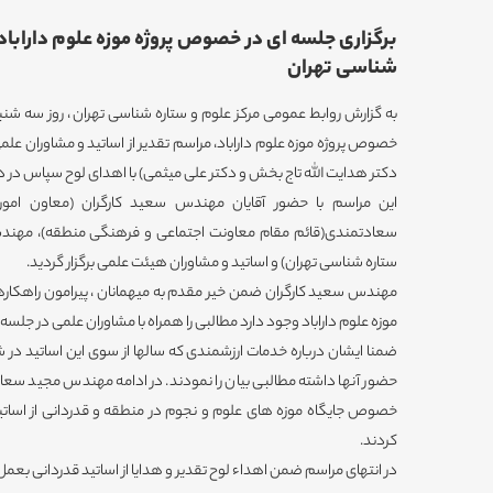
برگزاری جلسه ای در خصوص پروژه موزه علوم داراباد 
شناسی تهران
خصوص پروژه موزه علوم داراباد، مراسم تقدیر از اساتید و مشاوران عل
دکتر هدایت الله تاج بخش و دکتر علی میثمی) با اهدای لوح سپاس در دفت
این مراسم با حضور آقایان مهندس سعید کارگران (معاون امو
سعادتمندی(قائم مقام معاونت اجتماعی و فرهنگی منطقه)، مهندس
ستاره شناسی تهران) و اساتید و مشاوران هیئت علمی برگزار گردید.
مهندس سعید کارگران ضمن خیر مقدم به میهمانان ، پیرامون راهکاره
موزه علوم داراباد وجود دارد مطالبی را همراه با مشاوران علمی در جلسه 
ضمنا ایشان درباره خدمات ارزشمندی که سالها از سوی این اساتید در ش
حضور آنها داشته مطالبی بیان را نمودند. در ادامه مهندس مجید س
خصوص جایگاه موزه های علوم و نجوم در منطقه و قدردانی از اساتی
کردند.
در انتهای مراسم ضمن اهداء لوح تقدیر و هدایا از اساتید قدردانی بعمل