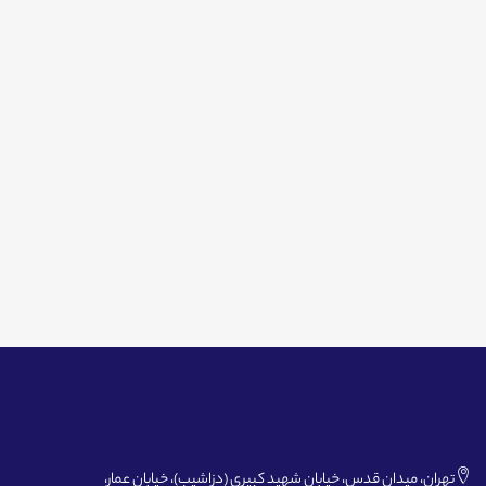
تهران، میدان قدس، خیابان شهید کبیری (دزاشیب)، خیابان عمار،