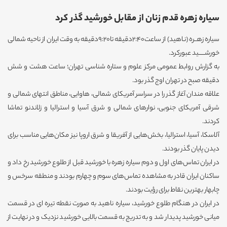
سیاره زهره قدم زنان از مقابل خورشید گذر کرد
سیاره زهــره (نـاهید) از ساعت2:40دقیقه تا9:20دقیقه به وقت ایران از ناحیه شمالی
خورشــــــید عبورکرد.
به گزارش روابط عمومی مرکز علوم و ستاره شناسی تهران؛ ساعت هشت و شش
دقیقه صبح در تهران اوج گذر بود.
علاقه مندان آغاز گذر را در سراسر آمریکای شمالی، هاوایی، مناطق انتهای شمالی و
شرقی آمریکای جنوبی، نوارهای شمالی و شرق آسیا و استرالیا و زلاندنو تماشا
کردند.
آلاسکا، آسیا، استرالیا، بخش‌هایی از آفریقا و شرق اروپا نیز مکان‌هایی مناسب برای
دیدن پایان گذر بودند.
در ایران تماس‌های اول و دوم سیاره زهره با خورشید قبل از طلوع خورشید رخ داد و
ساکنان ایران قادر به مشاهده تماس‌های سوم و چهارم بودند و منطقه سرخس و
چابهار بهترین نقاط برای رؤیت بودند.
در ایران در هنگام طلوع خورشید، سیاره ناهید به صورت نقطه تیره ای در قسمت
میانی خورشید پدیدار شد و به تدریج به قسمت بالایی خورشید نزدیک و در نهایت از