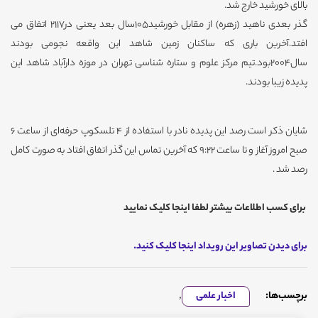
بالای خورشید خارج شد.
گذر بعدی ناهید (زهره) از مقابل خورشید105سال بعد یعنی در2117 اتفاق می
افتد.آخرین باری که ساکنان زمین شاهد این واقعه نجومی بودند
سال2004بود.تیم مرکز علوم و ستاره شناسی تهران در موزه دارآباد شاهد این
پدیده زیبا بودند.
شایان ذکر است رصد این پدیده نادر با استفاده از 4 تلسکوپ حرفه‌ای از ساعت 6
صبح امروز آغاز و تا ساعت 9:22 که آخرین تماس این گذر اتفاق افتاد به صورت کامل
رصد شد .
برای کسب اطلاعات بیشتر لطفا اینجا کلیک نمایید
برای دیدن تصاویر این رویداد اینجا کلیک کنید.
برچسب‌ها:
اخبار علمی
,