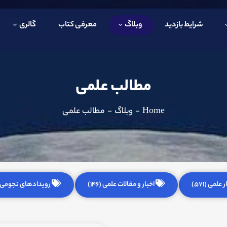
شرایط بازدید
وبلاگ
معرفی کتاب
گالری
مطالب علمی
Home
-
وبلاگ
-
مطالب علمی
 علمی (571)
اخبار و مقالات علمی (146)
رویدادهای نجومی (255