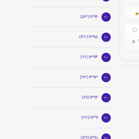
1396 (53)
1395 (127)
5
1394 (72)
1393 (63)
1392 (211)
1391 (271)
1390 (129)