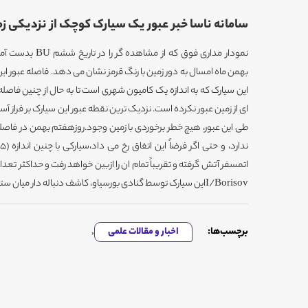
سامانه ناسا خبر عبور یک سیارک کوچک از نزدیکی زم
نمودار مداری فوق که از مشاهده گر
CNEOS
را در تاریخ ششم
BU
بدست آمده
بهمن ماه امسال به دور زمین با رنگ قرمز نشان می دهد. فاصله عبور این س
این سیارک که به اندازه یک کامیون شهری است تا به حال از چنین فاصله
طی این عبور، هیچ خطر برخوردی با زمین وجود
.
روزهفتم بهمن در فاصله 3600 کیلومتری از سطح زمین می 
اتمسفر آتش گرفته و تقریباً تمام ان را ازبین خواهد رفت و حداکثر تع
I/Borisov
این سیارک توسط گنادی بورسیاو، کاشف دنباله دار میان ستاره
برچسب‌ها:
اخبار و مقالات علمی
,