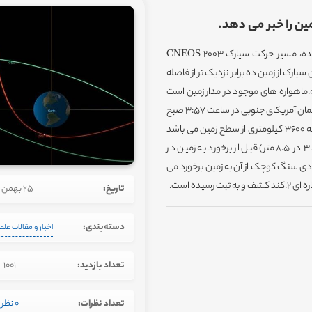
ین را خبر می دهد.
، مسیر حرکت سیارک 2003
یارک از زمین ده برابر نزدیک تر از فاصله
.
ماهواره های موجود در مدار زمین است
ای از زمین عبور نکرده است. نزدیک ترین نقطه عبور این سیارک بر فراز آسمان آمریکای جنوبی در ساعت 3:57 صبح
باشد
ندارد، و حتی اگر فرضاً این اتفاق رخ می داد،سیارکی با چنین اندازه (3.5 در 8.5 متر) قبل از برخورد به زمین در
دادی سنگ کوچک از آن به زمین برخورد می
 ای 2
.
کند
کشف و به ثبت رسیده است
.
تاریخ:
25 بهمن 1401
دسته‌بندی:
اخبار و مقالات علم
تعداد بازدید:
1001
تعداد نظرات:
0 نظر