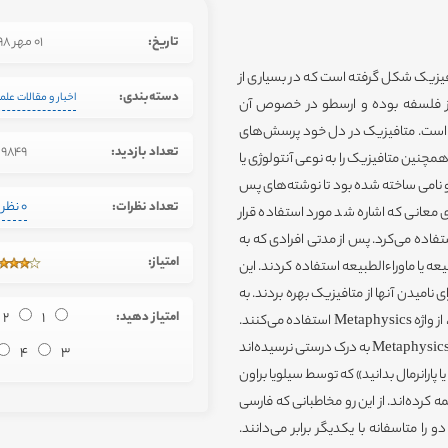
تاریخ:
01 مهر 1398
فیزیک شکل گرفته است که در بسیاری از
دسته‌بندی:
اخبار و مقالات علم
ی از فلسفه بوده و ارسطو در خصوص آن
ک است. متافیزیک در دل خود پرسش‌های
تعداد بازدید:
9849
مچنین متافیزیک را به نوعی آنتولوژی یا
نامی ساخته شده بود تا نوشته‌های پس
تعداد نظرات:
0 نظر
ای معانی که اشاره شد مورد استفاده قرار
تفاده می‌کرد. پس از مدتی افرادی که به
امتیاز:
عه یا ماوراءالطبیعه استفاده کردند. این
نامیدن آنها از متافیزیک بهره بردند. به
امتیاز دهید:
1
2
همین دلیل امروزه برای پدیده‌هایی که فیزیک نتواند آن را توصیف کند، از واژه Metaphysics استفاده می‌کنند.
چنین اشتباهاتی باعث شده است که حتی دانشگاهیان نیز در خصوص Metaphysics به درک درستی نرسیده‌اند
4
3
رانرمال بدانید» که توسط سیلویا براون
کرده‌اند. از این رو مخاطبانی که فارسی
را متاسفانه با یکدیگر برابر می‌دانند.