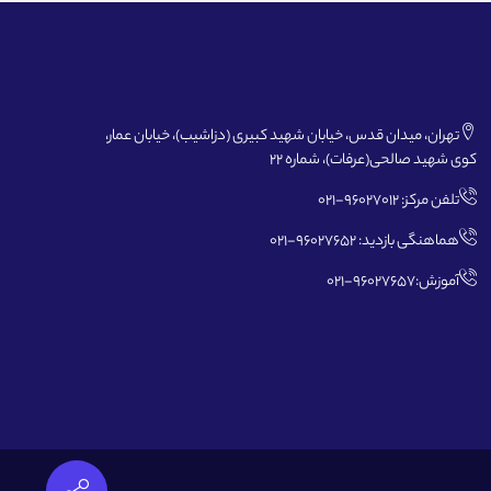
تهران، میدان قدس، خیابان شهید کبیری (دزاشیب)، خیابان عمار،
کوی شهید صالحی(عرفات)، شماره 22
تلفن مرکز: 96027012-021
هماهنگی بازدید: 96027652-021
آموزش:96027657-021