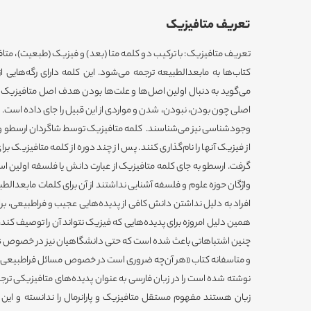
تعریف متافیزیک
تعریف متافیزیک: با ترکیب دو کلمه متا (بعد) و فیزیک (طبعیت)، متا
کتاب‌ها به مابعد‌الطبیعه ترجمه می‌شود. این کلمه دارای رگه‌های
می‌گوید به دنبال اولین اصل‌ها و علت‌ها بودن هدف اصل متافیزی
اصلی چون بودن، نبودن، شدن و مواردی از این قبیل را جای داده است. ه
وجودشناسی نیز می‌شناسند. کلمه متافیزیک توسط شاگردان ارسطو و 
از فیزیک آنها را نام‌گذاری کنند. پس از چند دوره از کلمه متافیزیک بر
گرفت. ارسطو به جای کلمه متافیزیک از عبارت دانش یا فلسفه اولین اس
واژگان حوزه علوم و فلسفه آشنایی نداشتند از آن برای کلمات مابعدالطبی
افراد به دلیل نداشتن دانش کافی از پدیده‌هایی عجیب و فراطبیعی، برای 
و متاسفانه کتاب «هر آن‌چه ضروری است در خصوص مسائل فراطبیعی یا پا
نوشته شده است را در زبان فارسی به عنوان پدیده‌های متافیزیکی ترجمه 
زبان هستند مفهوم مستقل متافیزیک و پارانرمال را ندانسته و این دو 