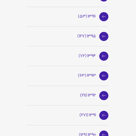
1396 (53)
1395 (127)
1394 (72)
1393 (63)
1392 (211)
1391 (271)
1390 (129)