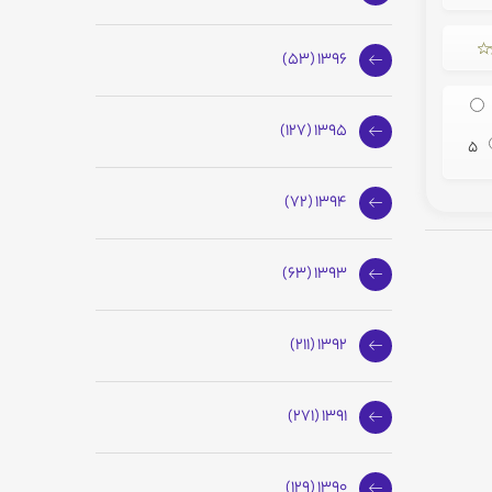
1396 (53)
1395 (127)
5
1394 (72)
1393 (63)
1392 (211)
1391 (271)
1390 (129)