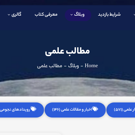
شرایط بازدید
وبلاگ
معرفی کتاب
گالری
مطالب علمی
Home
-
وبلاگ
-
مطالب علمی
 علمی (571)
اخبار و مقالات علمی (146)
رویدادهای نجومی (255