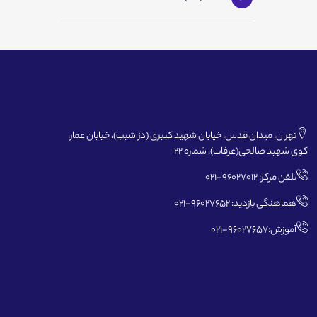
تهران، میدان قدس، خیابان شهید کبیری (دزاشیب)، خیابان عمار،
کوی شهید صالحی(عرفات)، شماره 22
تلفن مرکز: 96027012-021
هماهنگی بازدید: 96027652-021
آموزش:96027657-021