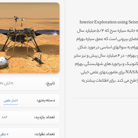
Interior Exploration using Seismic Inves
Transport یک لَندِر بر روی بهرام است که به منظور نخستین بررسی همه جانبه سیاره سرخ که 5/4 میلیارد سال
ضای بیرونی است که عمق سیاره بهرام
هرام به سوالهای اساسی در مورد شکل
گیریِ نخستینِ سیاره های سنگیِ منظومۀ خورشیدی- تیر، ناهید، زمین و بهرام- در 4 میلیارد سال پیش و نیز سایر
کتونیک و برخوردهای شهابسنگی بهرام
را بررسی می کند. این ماموریت بخشی از برنامه NASA's Discovery Program برای ماموریتهای علمی خیلی
ح می کند. برای اطلاعات بیشتر به
تاریخ:
21 آبان 1397
دسته‌بندی:
اخبار علمی
تعداد بازدید:
802
تعداد نظرات:
0 نظر