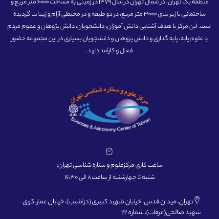
منطقه یک تهران، در شمال تهران در سال 1379 در زمینی به مساحت 6000 متر مربع و
ساختمانی با زیر بنای 3000 متر مربع، در دو طبقه و در محیطی آرام و زیبا بنا گردیده
است. این مرکز با هدف آشنایی دانش آموزان، دانشجویان، دانش پژوهان و عموم مردم
با علوم پایه، پایه گذاری و دانش پژوهان و دانشجویان بسیاری در این مجموعه حضور
فعال و کارآمد دارند.
ساعت کاری مرکزعلوم و ستاره شناسی تهران:
شنبه تا چهارشنبه از ساعت 8 الی 16:30
تهران، میدان قدس، خیابان شهید کبیری (دزاشیب)، خیابان عمار، کوی
شهید صالحی(عرفات)، شماره 22