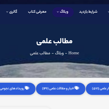
شرایط بازدید
وبلاگ
معرفی کتاب
گالری
مطالب علمی
Home
-
وبلاگ
-
مطالب علمی
 علمی (571)
اخبار و مقالات علمی (146)
رویدادهای نجومی (255