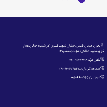
تهران، میدان قدس، خیابان شهید کبیری (دزاشیب)، خیابان عمار،
کوی شهید صالحی(عرفات)، شماره 22
تلفن مرکز: 96027012-021
هماهنگی بازدید: 96027652-021
آموزش:96027657-021