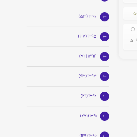
1396 (53)
1395 (127)
5
1394 (72)
1393 (63)
1392 (211)
1391 (271)
1390 (129)