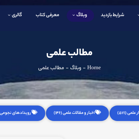
شرایط بازدید
وبلاگ
معرفی کتاب
گالری
مطالب علمی
Home
-
وبلاگ
-
مطالب علمی
 علمی (571)
اخبار و مقالات علمی (146)
رویدادهای نجومی (255