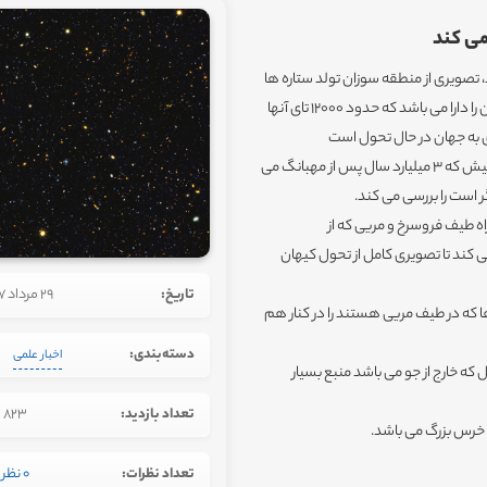
می کند
تصویری از منطقه سوزان تولد ستاره ها
در کیهان دوردست را ترسیم می کنند. این منطقه حدود 15000 کهکشان را دارا می باشد که حدود 12000 تای آنها
 به جهان در حال تحول است
ودانشمندها با استفاده از آن ستاره های در حال تولد در 11 میلیارد سال پیش که 3 میلیارد سال پس از مهبانگ می
ر است را بررسی می کند.
ه طیف فروسرخ و مریی که از
ند تا تصویری کامل از تحول کیهان
تاریخ:
29 مرداد 1397
 که در طیف مریی هستند را در کنار هم
دسته‌بندی:
اخبار علمی
که خارج از جو می باشد منبع بسیار
تعداد بازدید:
823
 خرس بزرگ می باشد.
تعداد نظرات:
0 نظر