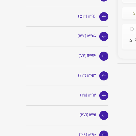
1396 (53)
1395 (127)
5
1394 (72)
1393 (63)
1392 (211)
1391 (271)
1390 (129)