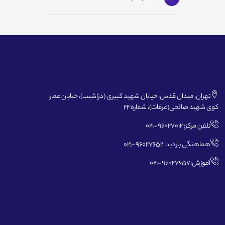
تهران، میدان قدس، خیابان شهید کبیری (دزاشیب)، خیابان عمار،
کوی شهید صالحی(عرفات)، شماره 22
تلفن مرکز: 96027012-021
هماهنگی بازدید: 96027652-021
آموزش:96027657-021