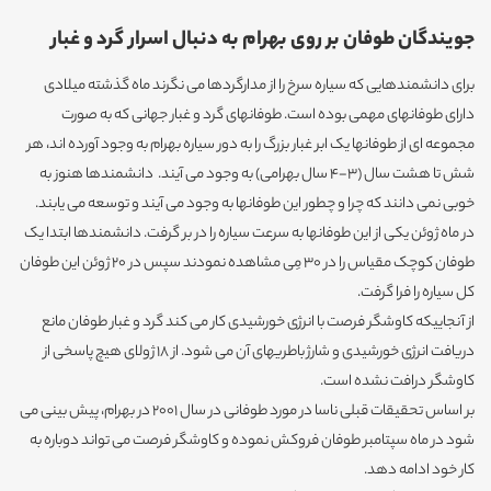
جویندگان طوفان بر روی بهرام به دنبال اسرار گرد و غبار
برای دانشمندهایی که سیاره سرخ را از مدارگردها می نگرند ماه گذشته میلادی
دارای طوفانهای مهمی بوده است. طوفانهای گرد و غبار جهانی که به صورت
مجموعه ای از طوفانها یک ابر غبار بزرگ را به دور سیاره بهرام به وجود آورده اند، هر
شش تا هشت سال (3-4 سال بهرامی) به وجود می آیند. دانشمندها هنوز به
خوبی نمی دانند که چرا و چطور این طوفانها به وجود می آیند و توسعه می یابند.
در ماه ژوئن یکی از این طوفانها به سرعت سیاره را در بر گرفت. دانشمندها ابتدا یک
طوفان کوچک مقیاس را در 30 مِی مشاهده نمودند سپس در 20 ژوئن این طوفان
کل سیاره را فرا گرفت.
از آنجاییکه کاوشگر فرصت با انرژی خورشیدی کار می کند گرد و غبار طوفان مانع
دریافت انرژی خورشیدی و شارژ باطریهای آن می شود. از 18 ژولای هیچ پاسخی از
کاوشگر درافت نشده است.
بر اساس تحقیقات قبلی ناسا در مورد طوفانی در سال 2001 در بهرام، پیش بینی می
شود در ماه سپتامبر طوفان فروکش نموده و کاوشگر فرصت می تواند دوباره به
کار خود ادامه دهد.