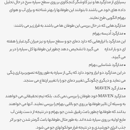
بسیارای از مدارگردها و نیز کاوشگر کنجکاوی بر روی سطح سیاره سرخ در حال تحلیل
داده های خود می باشند تا بتوانند این طوفانها را بهتر شناخته و برای آب و هوای
بهرام الگویی طرح نمایند.
مدارگردهایی که در حال بررسی این طوفان ها می باشند به قرار زیر می باشند:
• مدارگرد اُدیسه بهرام
این مدارگرد با ابزارهایی که دارد دمای جو و سطح سیاره و نیز میزان گردغبار را هفته
ای دو بار اندازه می گیرد تا تشخیص دهد چطور این طوفانها کل سیاره را در بر
می گیرند.
• مدارگرد شناسایی بهرام
در این مدارگرد دو ابزار وجود دارد که یکی از سیاره به طور روزانه تصویربرداری رنگی
می نماید و دیگری چگونگی تغییر دمای جو را با تغییر ارتفاع می سنجد.
• مدار گرد MAVEN
مدارگرد MAVEN خود طوفان را بررسی نمی کند، بلکه تیم تحقیقاتی می خواهند
به وسیله آن تاثیر طوفانها بر روی جو بالایی بهرام را بررسی نمایند. آنها می خواهند
بدانند که طوفانها چطور باعث رقیق شدن جو بهرام و در نتیجه از دست رفتن آب
مایع اولیه بر روی سیاره شده اند. به طور مثال طوفانها باعث گرمتر شدن جو بر اثر
جذب انرژی خورشیدی و در نتیجه فرار مولکولهای جو می شود.