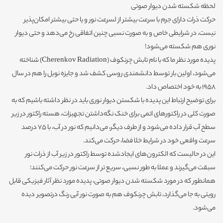
لحظه شکسته شدن دیوار صوتی
حرکت ذرات دارای جرم با سرعت بیشتر از لسرعت نور و یا حتی بیشتر امکان‌پذیر
نیست، در شرایطی خاص و به صورت نسبی چنین اتفاقی رخ می‌دهد و حتی دیوار
نوری هم شکسته می‌شود!
پدیده مورد نظر ما که با نام تابش چرنکوف (Cherenkov Radiation) شناخته
می‌شود، اولین بار توسط دانشمندی روسی کشف شد و جایزه نوبل را هم در سال
1958 به خود اختصاص داد.
برای توضیح ارتباط این پدیده با شکستن دیوار نوری باید در نظر داشته باشیم که به
صورت کلی در راکتورهای اتمی برای خنک نگه‌داشتن تجهیزات، هسته راکتور در زیر
سطح آب قرار داده می‌شود و از طرف دیگر، می‌دانیم که نور در آب، با 75 درصد
سرعت واقعی خود در شرایط خلا فضا، حرکت می‌کند.
این در حالیست که الکترون‌های ایجادشده توسط راکتور در زیر آب از ذرات نور
سبقت می‌گیرند و عملا به طور نسبی، سریع تر از سرعت نور حرکت می‌کنند؛
همانطور که در مورد شکسته شدن دیوار صوتی، پدیده مورد نظر آثار فیزیکی قابل
رویتی به جا می‌گذارد،‌ تابش چرنکوف هم به صورت نور آبی رنگ درتصویر دیده
می‌شود.