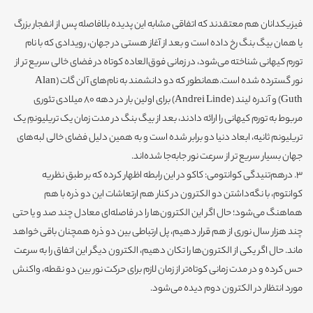
فیزیکدانان هم معتقدند که اتفاقی مشابه این پدیده بلافاصله پس از انفجار بزرگ
یا همان بیگ بنگ رخ داده است و بعد از آغاز هستی در جهان، رویدادی که با نام
تورم کیهانی شناخته می‌شود، در زمانی فوق‌العاده کوتاه در فضای خالی سریع تر از
نور گسترده شده است.همانطور که دو دانشمند به نام‌های آلن گات (Alan
Guth) و آندره لیند (Andrei Linde)‌ برای اولین بار در دهه 80 میلادی تئوری
مربوط به تورم کیهانی را ارائه دادند، بعد از بیگ بنگ در مدت زمان یک تریلیونمِ یک
تریلیونم ثانیه،‌ ابعاد دنیا دو برابر شده است و به همین دلیل فضای خالی لبه‌های
جهان بسیار سریع تر از سرعت نور جابه‌جا شده‌اند.
3. درهم‌تنیدگی کوانتومی: کاکو در این رابطه اظهار کرده که بر طبق نظریه
کوانتوم، با نگه‌داشتن دو الکترون در کنار هم ارتعاشات این دو ذره با هم
هماهنگ می‌شود؛ حال اگر این الکترون‌ها را در فاصله‌ای معادل چند صد و یا حتی
چند هزار سال نوری از هم قرار دهیم، پل ارتباطی بین دو ذره همچنان باقی خواهد
ماند. حال اگر یکی از الکترون‌ها را تکان دهیم، الکترون دیگر این اتفاق را به سرعت
حس کرده و در مدت زمانی کوتاه‌تر از زمان لازم برای حرکت نور بین دو نقطه،‌ واکنش
مورد انتظار در الکترون دوم دیده می‌شود.