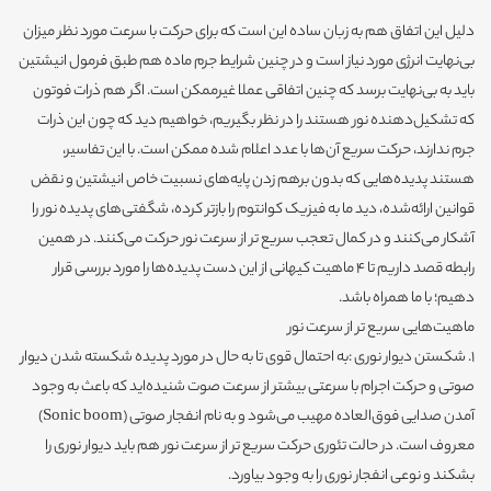
دلیل این اتفاق هم به زبان ساده این است که برای حرکت با سرعت مورد نظر میزان
بی‌نهایت انرژی مورد نیاز است و در چنین شرایط جرم ماده هم طبق فرمول انیشتین
باید به بی‌نهایت برسد که چنین اتفاقی عملا غیرممکن است. اگر هم ذرات فوتون
که تشکیل‌دهنده نور هستند را در نظر بگیریم، خواهیم دید که چون این ذرات
جرم ندارند، حرکت سریع آن‌ها با عدد اعلام شده ممکن است. با این تفاسیر،
هستند پدیده‌هایی که بدون برهم زدن پایه‌های نسبیت خاص انیشتین و نقض
قوانین ارائه‌شده، دید ما به فیزیک کوانتوم را بازتر کرده، شگفتی‌های پدیده نور را
آشکار می‌کنند و در کمال تعجب سریع تر از سرعت نور حرکت می‌کنند. در همین
رابطه قصد داریم تا 4 ماهیت کیهانی از این دست پدیده‌ها را مورد بررسی قرار
دهیم؛ با ما همراه باشد.
ماهیت‌هایی سریع تر از سرعت نور
1. شکستن دیوار نوری :به احتمال قوی تا به حال در مورد پدیده شکسته شدن دیوار
صوتی و حرکت اجرام با سرعتی بیشتر از سرعت صوت شنیده‌اید که باعث به وجود
آمدن صدایی فوق‌العاده مهیب می‌شود و به نام انفجار صوتی (Sonic boom)
معروف است. در حالت تئوری حرکت سریع تر از سرعت نور هم باید دیوار نوری را
بشکند و نوعی انفجار نوری را به وجود بیاورد.