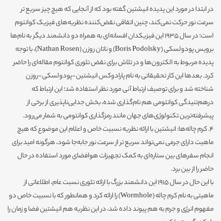
در ابتدا در مورد این پدیده انیشتین گفته بود که از آنجایی که هیچ چیز سریع تر
سرعت نور حرکت نمی‌کند، چنین اتفاقی نقض‌کننده نظریه‌های فیزیک کوانتوم
است؛ در سال 1935 این فیزیکدان افسانه‌ای به همراه دو دانشمند دیگر به نام‌ها
برویس پودولسکی (Boris Podolsky) و ناتان روزن (Nathan Rosen)،‌ با توجه
پدیده مربوط به الکترون‌ها و در تلاش برای نقض تئوری کوانتوم مقاله‌ای را حاضر
کرد. بعدها این کار تحقیقاتی به نام پارادوکس انیشتین-پودولسکی-روزن
شناخته شد و برای توصیف ارتباط آنی مورد نظر استفاده شد؛ این ارتباط که
درهم‌تنیدگی کوانتومی هم نام‌گذاری شده، بخش جدایی‌ناپذیری از برخی از
پیشرفته‌ترین تکنولوژی‌های جهان مانند رمزگذاری کوانتومی به شمار می‌رود.
4. کرم ‌چاله‌ها: انیشتین با ارائه نظریه نسبیت خاص و اعلام این موضوع که هیچ
ماهیت دارای جرمی نمی‌تواند سریع تر از سرعت نور جابه‌جا شود، هرگونه امید برای
انجام سفرهای بین ستاره‌ای به کمک تجهیزات هوافضای مورد استفاده در حال
حاضر را از بین برد.
با این حال در سال 1915 این دانشمند بزرگ با ارائه تئوری نسبت عام، اطلاعاتی از
ماهیتی به نام کرم چاله (Wormhole)‌ را ارائه کرد و همانطور که با نسبیت خاص دو
مفهوم انرژی و جرم به هم پیوند داده شد، در این نظریه هم انیشتین فضا و زمان را