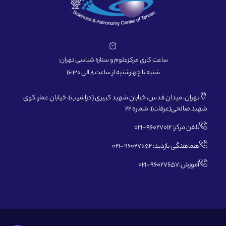
ساعت کاری مرکزعلوم و ستاره شناسی تهران:
شنبه تا چهارشنبه از ساعت 8 الی 16:30
تهران، میدان قدس، خیابان شهید کبیری (دزاشیب)، خیابان عمار، کوی
شهید صالحی(عرفات)، شماره 22
تلفن مرکز: 96027012-021
هماهنگی بازدید: 96027652-021
آموزش:96027657-021