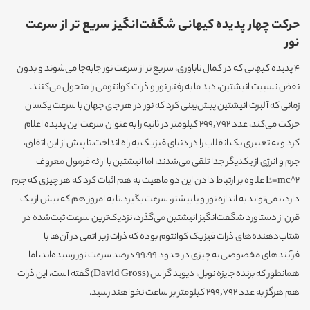
حرکت چهار پدیده کیهانی شگفت‌انگیز سریع تر از سرعت
نور
4 پدیده کیهانی که در کمال ناباوری، سریع تر از سرعت نور جابه‌جا می‌شوند و بدون
نقض نسبیت انیشتین، دید ما به رفتار نور و ذرات کوانتومی را متحول می‌کنند.
زمانی که آلبرت انیشتین پیش‌بینی کرد که نور در هر جای جهان با سرعت یکسان
حرکت می‌کند، عدد 299,792 کیلومتر در ثانیه را به عنوان سرعت این پدیده اعلام
کرد و به تعبیری یک انقلاب را در دنیای فیزیک به راه انداخت.تا پیش از این اتفاق،
جرم و انرژی از یکدیگر جدا تلقی می‌شدند، اما انیشتین با ارائه فرمول معروف
E=mc^2 علاوه بر ارتباط دادن این دو ماهیت به هم اثبات کرد که هر چیزی که جرم
دارد، نمی‌تواند به اندازه نور و یا بیشتر، سرعت بگیرد.تا به امروز هم که بیش از یک
قرن از دستاورد شگفت‌انگیز انیشتین می‌گذرد، نزدیک‌ترین سرعت ثبت‌شده در
شتاب‌دهنده‌های ذرات فیزیک کوانتوم بوده که ذرات زیر اتمی در آن‌ها با
فرآیندهای مخصوصی به چیزی در حدود 99.99 درصد سرعت نور رسیده‌اند، اما
همانطور که برنده جایزه نوبل، دیوید گراس (David Gross) گفته است، این ذرات
هم هرگز به عدد 299,792 کیلومتر بر ساعت نخواهند رسید.