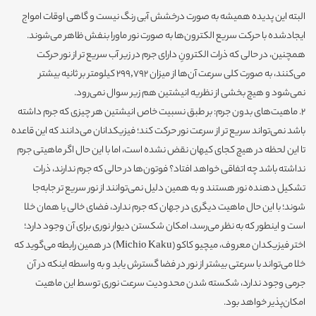
البته این پدیده همیشه به صورت درخشش آبی رنگ نیست و گاهی اوقات امواج
ایجادشده با حرکت سریع الکترون‌ها به صورت نور ماورا بنفش ظاهر می‌شوند.
همچنین، در حالی که ذرات الکترونِ دارای جرم در زیر آب سریع تر از نور حرکت
می‌کنند،‌ به صورت کلی سرعت آن‌ها از میزان 299,792 کیلومتر بر ثانیه بیشتر
نمی‌شود و هیچ بخشی از نظریه انیشتین هم زیر سوال نمی‌رود.
2. ماهیت‌های بدون جرم: بر طبق نسبیت خاص انیشتین هر چیزی که جرم داشته
باشد نمی‌تواند سریع تر از سرعت نور حرکت کند؛ فیزیکدانان می‌دانند که این قاعده
تا این لحظه در هیچ کجای کیهان نقض نشده است، اما با این حال اگر ماهیتی جرم
نداشته باشد چه اتفاقی خواهد افتاد؟ فوتون‌ها در حالی که جرم ندارند، ذرات
تشکیل‌ دهنده نور هستند و به همین دلیل نمی‌توانند از نور سریع تر جابه‌جا
شوند؛ با این حال ماهیت دیگری در جهان که جرم ندارد، فضای خالی یا همان خلا
است و اینطور که به نظر می‌رسد، امکان شکستن دیوار نوری برای آن وجود دارد؛
اختر فیزیکدان معروف، میچیو کاکو (Michio Kaku)‌ در همین رابطه می‌گوید که
خلا می‌تواند با سرعتی بیشتر از نور در فضا گسترش یابد و به واسطه اینکه در آن
جرمی وجود ندارد، شکسته شدن محدودیت سرعت نوری توسط این ماهیت
امکان‌پذیر خواهد بود.