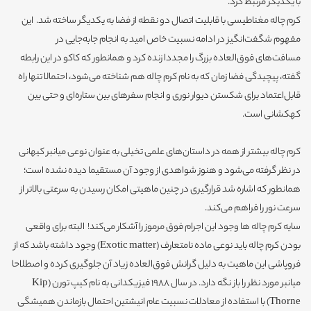
با یکدیگر مرتبط کرد.
کرم چاله مغناطیسی با قابلیت اتصال دو نقطه از فضا به یکدیگر ساخته شد. این
مفهوم شگفت‌انگیز در ادامه نسبیت خاص امید به انجام جابه‌جایی در
مسافت‌های فوق‌العاده بزرگ را مجددا زنده کرد و همانطور که کاکو در این رابطه
گفته،‌ پیچیدگی فضا زمان که به نام کرم چاله هم شناخته می‌شود، احتمالا تنها راه
قابل‌اعتماد برای شکستن دیوار نوری و انجام سفرهای بین ستاره‌ای و حتی بین
کهکشانی است.
کرم چاله بیشتر از همه در داستان‌های علمی تخیلی به عنوان نوعی میانبر کیهانی
در نظر گرفته می‌شود و هنوز شواهدی از وجود آن مستقیما دیده نشده است؛
همانطور که اشاره شد قرارگیری در چنین ماهیتی امکان رسیدن به سرعتی بالاتر از
سرعت نور را فراهم می‌کند.
سایه کرم چاله ها وجود این اجرام فوق مرموز را آشکار می‌کند! البته برای واقعی
بودن کرم چاله باید نوعی ماده نامتعارف (Exotic matter) وجود داشته باشد که از
فروپاشی این ماهیت به دلیل گرانش فوق‌العاده زیاد آن جلوگیری کرده و اصطلاحا
میانبر مورد نظر را باز نگه دارد. در سال 1988 فیزیکدانی به نام کیپ تورن (Kip
Thorne) با استفاده از معادلات نسبیت عام انیشتین احتمال بازماندن همیشگی