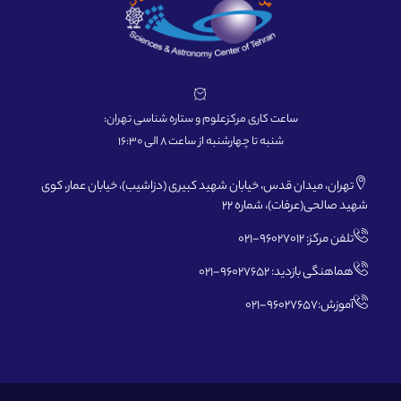
ساعت کاری مرکزعلوم و ستاره شناسی تهران:
شنبه تا چهارشنبه از ساعت 8 الی 16:30
تهران، میدان قدس، خیابان شهید کبیری (دزاشیب)، خیابان عمار، کوی
شهید صالحی(عرفات)، شماره 22
تلفن مرکز: 96027012-021
هماهنگی بازدید: 96027652-021
آموزش:96027657-021