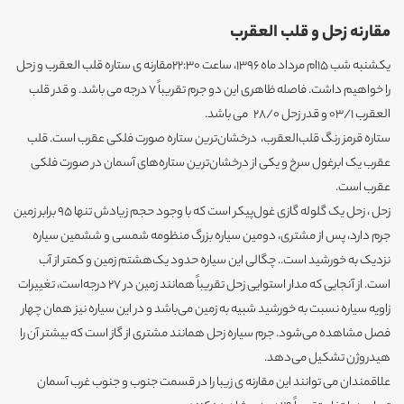
مقارنه زحل و قلب العقرب
یکشنبه شب 15ام مرداد ماه 1396، ساعت 22:30مقارنه ی ستاره قلب العقرب و زحل
را خواهیم داشت. فاصله ظاهری این دو جرم تقریباً 7 درجه می باشد. و قدر قلب
العقرب 03/1 و قدر زحل 28/0 می باشد.
ستاره قرمز رنگ قلب‌العقرب، درخشان‌ترین ستاره صورت فلکی عقرب است. قلب
عقرب یک ابرغول سرخ و یکی از درخشان‌ترین ستاره‌های آسمان در صورت فلکی
عقرب است.
زحل ، زحل یک گلوله گازی غول‌پیکر است که با وجود حجم زیادش تنها ۹۵ برابر زمین
جرم دارد، پس از مشتری، دومین سیاره بزرگ منظومه شمسی و ششمین سیاره
نزدیک به خورشید است.. چگالی این سیاره حدود یک‌هشتم زمین و کمتر از آب
است. از آنجایی که مدار استوایی زحل تقریباً همانند زمین در ۲۷ درجه‌است، تغییرات
زاویه سیاره نسبت به خورشید شبیه به زمین می‌باشد و در این سیاره نیز همان چهار
فصل مشاهده می‌شود. جرم سیاره زحل همانند مشتری از گاز است که بیشتر آن را
هیدروژن تشکیل می‌دهد.
علاقمندان می توانند این مقارنه ی زیبا را در قسمت جنوب و جنوب غرب آسمان