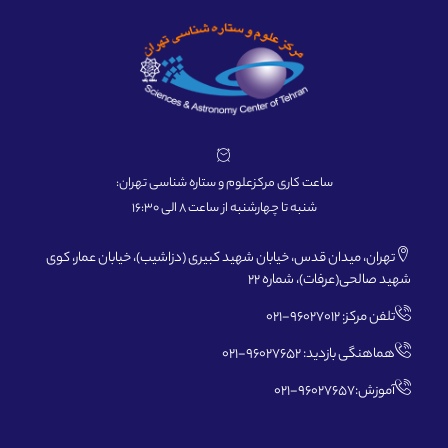
ساعت کاری مرکزعلوم و ستاره شناسی تهران:
شنبه تا چهارشنبه از ساعت 8 الی 16:30
تهران، میدان قدس، خیابان شهید کبیری (دزاشیب)، خیابان عمار، کوی
شهید صالحی(عرفات)، شماره 22
تلفن مرکز: 96027012-021
هماهنگی بازدید: 96027652-021
آموزش:96027657-021