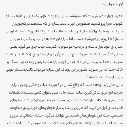
آن امیدوار بود.
حدود چهار ماه پیش بود که ستاره‌شناسان از وجود دنیای بیگانه‌ای در اطراف ستاره
کوتوله سرخ پروکسیما قنطورس خبر دادند. ستاره‌ای که ششصد بار کم‌نورتر از
خورشید بوده و تنها 4.2 سال نوری با ما فاصله دارد. هرچند که پروکسیما قنطورس
بسیار کم‌فروغ‌تر از خورشید ماست، اما سیاره آن هم به مراتب نزدیک‌تر به میزبان
ستاره‌ای خود قرار داشته و در ناحیه موسوم به کمربند حیات جای می‌گیرد. یعنی
محلی که آب می‌تواند به صورت مایع در سطح آن جریان یابد و یخ‌ نزده یا تبخیر نشود.
سایر مشاهدات نیز نشان می‌داد جنس این سیاره مشابه زمین و به صورت سنگ و
خاک است. به این صورت، تصور بر این بود که این سیاره می‌تواند کاندید بسیار خوبی
برای دارا بودن حیات باشد.
با این حال باید توجه داشت که واقع شدن در کمربند حیات و خاکی بودن سیاره،
شرایط لازم برای شکل‌گیری حیات است، اما به هیچ عنوان کافی نیست. تحقیقات
نشان می‌دهد که سیارات فراخورشیدی بسیاری در معرض طوفان‌های ستاره‌ای
قدرتمندی قرار می‌گیرند که هزاران بار شدیدتر از طوفان‌های خورشیدی منظومه
شمسی است. این طوفان‌های شدید می توانند هرگونه حیات احتمالی که بر روی
سیارات اطراف شکل گرفته را به طور کامل نابود کنند. به خصوص اگر سیاره نزدیک