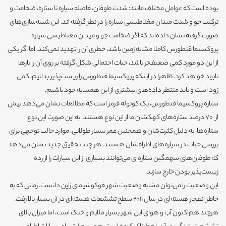
بوده است که عوامل مختلف مانند: شدت طوفان، فاصله سیاره تا ستاره، ضخامت و
ترکیب جو و شدت میدان مغناطیسی سیاره را در نظر گرفته اند. این شبیه‌سازی‌های
صورت گرفته نشان داده‌اند که اگر ضخامت جو و میدان مغناطیسی سیاره
پروکسیما قنطورس کاملا مشابه زمین باشد، خطری آن را تهدید نمی‌کند. اما اگر یکی
از این دو مورد کمی ضعیف‌تر باشد، حیات احتمالی شکل‌ گرفته بر روی آن را بارها
نابود خواهد کرد. ظاهرا در اینکه پروکسیما قنطورس را زیست‌پذیر بدانیم، کمی
زود است و باید منتظر داده‌های بیشتری از این همسایه خود باشیم.
ستاره پروکسیما قنطورس، یک کوتوله قرمز است که مطالعات نشان می‌دهد بیش
از 70 درصد ستاره‌های کهکشان ما از این نوع هستند. به این صورت این نوع
ستاره‌ها، به دلیل کثرت‌شان و همچنین عمر بسیار طولانی، موارد جالب توجهی برای
بررسی حیات در سیاره‌های اطرافشان هستند. هر چند تحقیق جدید نشان می‌دهد
که طوفان‌های سهمگین ستاره‌ای می‌توانند بسیاری از این سیارات را از رده
زیست‌پذیر بودن خارج سازند.
این وضعیت را می‌توان مشابه وضعیت شهر فوکوشیمای ژاپن دانست. زمانی که به
خاطر انفجار هسته‌ای در سال 2011 سطح تششعات هسته‌ای در آن بسیار بالا رفت.
هرچند هم‌اکنون آب و هوای این شهر بسیار ملایم و خنک است، اما میزان بالای