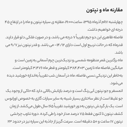
مقارنه ماه و نپتون
چهارشنبه 17ام آذرماه 1395، ساعت19:00، مقارنه ی سیاره نپتون و ماه را در ارتفاع 45
درجه ای خواهیم داشت.
فاصله ظاهری این دو جرم تقریباً 7 درجه می باشد، و در صورت فلکی دلو قرار دارند.
قدرماه که در حالت تربیع اول است دارای 14/12- می باشد. و قدر نپتون نیز 9/7 می
باشد.
ماه بزگترین قمر منظومه شمسی و نزدیک‌ترین جِرم آسمانی به زمین است و
میانگین فاصله ماه تا زمین ۳۸۴٬۴۰۳ کیلومتر و قطر ماه ۳٬۴۷۶ کیلومتر است.
به‌خاطر این نزدیکیِ نسبیِ فاصله، ماه در آسمان شب تقریباً به‌اندازه خورشید دیده
می‌شود.
اتمسفر و جو نپتون آبی رنگ است و درصد بازتابش بالائی دارد که حاکی از وجود یک
جو غلیظ است از نظر ساختاری بسیار شبیه به سایر سیارات گازی به خصوص اورانوس
است. یک بار گردش نپتون به‌دور خورشید تقریباً ۱۶۵ سال طول می‌کشد، از زمان
کشف نپتون تا کنون فقط ۷۵ درصد مدار خود را طی کرده. دوره تناوب چرخشی
نپتون ۱۷ ساعت و ۵۰ دقیقه است. سرعت گریز از جاذبه این سیاره نیز در حدود ۲۳