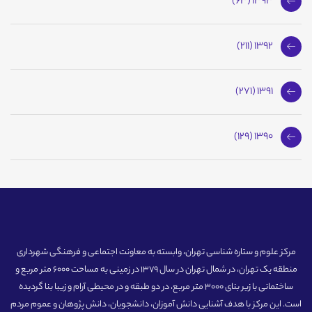
1393 (63)
1392 (211)
1391 (271)
1390 (129)
مرکز علوم و ستاره شناسی تهران، وابسته به معاونت اجتماعی و فرهنگی شهرداری
منطقه یک تهران، در شمال تهران در سال 1379 در زمینی به مساحت 6000 متر مربع و
ساختمانی با زیر بنای 3000 متر مربع، در دو طبقه و در محیطی آرام و زیبا بنا گردیده
است. این مرکز با هدف آشنایی دانش آموزان، دانشجویان، دانش پژوهان و عموم مردم