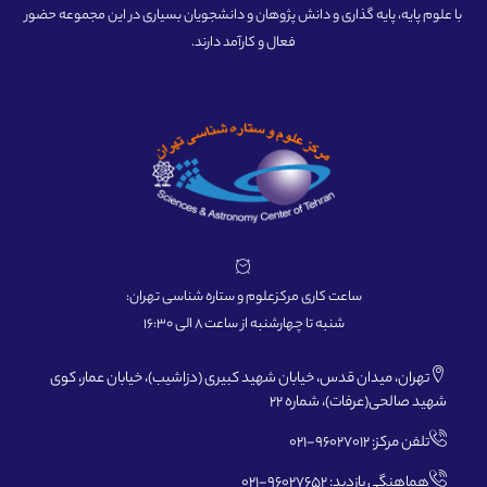
با علوم پایه، پایه گذاری و دانش پژوهان و دانشجویان بسیاری در این مجموعه حضور
فعال و کارآمد دارند.
ساعت کاری مرکزعلوم و ستاره شناسی تهران:
شنبه تا چهارشنبه از ساعت 8 الی 16:30
تهران، میدان قدس، خیابان شهید کبیری (دزاشیب)، خیابان عمار، کوی
شهید صالحی(عرفات)، شماره 22
تلفن مرکز: 96027012-021
هماهنگی بازدید: 96027652-021