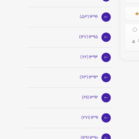
1396 (53)
1395 (127)
5
1394 (72)
1393 (63)
1392 (211)
1391 (271)
1390 (129)