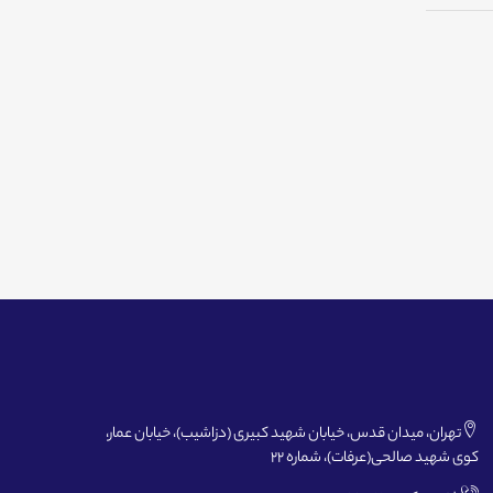
تهران، میدان قدس، خیابان شهید کبیری (دزاشیب)، خیابان عمار،
کوی شهید صالحی(عرفات)، شماره 22