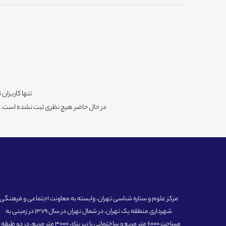
تنها کاربران 
در حال حاضر هیچ نظری ثبت نشده است. شم
مرکز علوم و ستاره شناسی تهران، وابسته به معاونت اجتماعی و فرهنگی
شهرداری منطقه یک تهران، در شمال تهران در سال 1379 در زمینی به
مساحت 6000 متر مربع و ساختمانی با زیر بنای 3000 متر مربع، در دو طبق