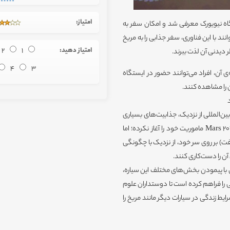
امتیاز:
اه نیویورک معرفی شد و امکان سفر به
انند با این فناوری، سفر جذابی را به مریخ
امتیاز دهید:
1
2
ر دیدنی آن لذت ببرند.
4
3
P رونمایی شد که به وسیله‌ی آن، افراد می‌توانند حضور در ایستگاه
 را مشاهده کنند.
د
ن‌المللی از نزدیک، جذابیت‌های بسیاری
برای علاقه‌مندان خواهد داشت. هنوز مریخ‌نورد آینده‌ی ناسا یعنی Mars 2020 ماموریت خود را آغاز نکرده؛ اما
) بر روی سر خود، از نزدیک با چگونگی
ن را دست‌کاری کنند.
دان با پیمودن بخش‌های مختلف این سیاره،
ی را فراهم کرده است تا دوستداران علوم
ط زندگی در سیارات دیگر مانند مریخ را