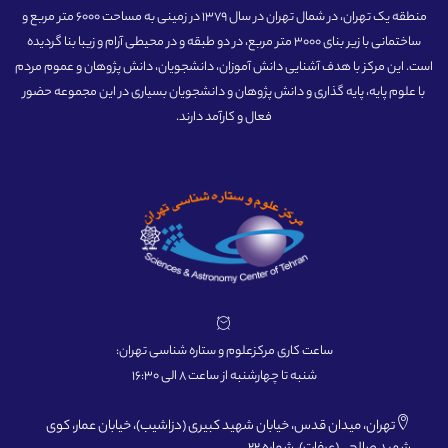
منطقه یک تهران، در شمال تهران در سال 1379 در زمینی به مساحت 6000 متر مربع و
ساختمانی با زیر بنای 3000 متر مربع، در دو طبقه و در محیطی آرام و زیبا بنا گردیده
است. این مرکز با هدف آشنایی دانش آموزان، دانشجویان، دانش پژوهان و عموم مردم
با علوم پایه، پایه گذاری و دانش پژوهان و دانشجویان بسیاری در این مجموعه حضور
فعال و کارآمد دارند.
ساعت کاری مرکزعلوم و ستاره شناسی تهران:
شنبه تا چهارشنبه از ساعت 8 الی 16:30
تهران، میدان قدس، خیابان شهید کبیری (دزاشیب)، خیابان عمار، کوی