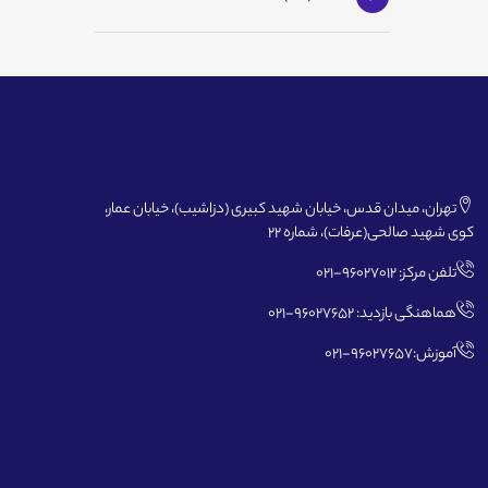
تهران، میدان قدس، خیابان شهید کبیری (دزاشیب)، خیابان عمار،
کوی شهید صالحی(عرفات)، شماره 22
تلفن مرکز: 96027012-021
هماهنگی بازدید: 96027652-021
آموزش:96027657-021