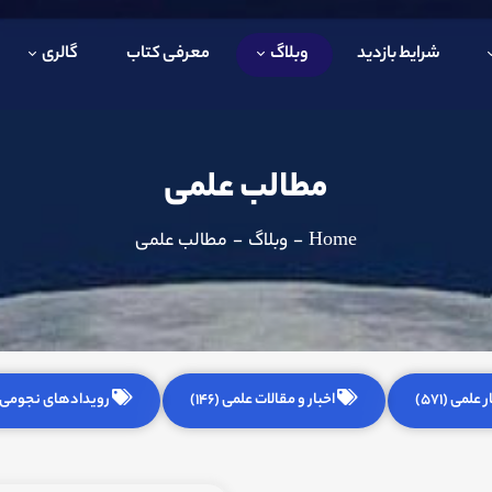
شرایط بازدید
وبلاگ
معرفی کتاب
گالری
مطالب علمی
Home
-
وبلاگ
-
مطالب علمی
 علمی (571)
اخبار و مقالات علمی (146)
رویدادهای نجومی (255