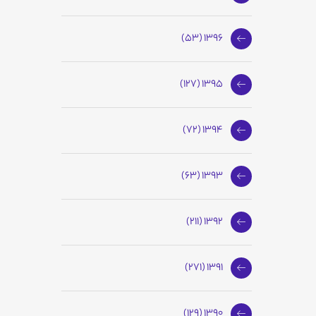
1396 (53)
1395 (127)
1394 (72)
1393 (63)
1392 (211)
1391 (271)
1390 (129)