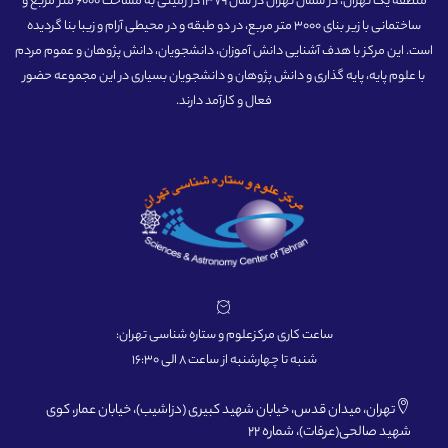
منطقه یک تهران، در شمال تهران در سال 1379 در زمینی به مساحت 6000 متر مربع و
ساختمانی با زیر بنای 3000 متر مربع، در دو طبقه و در محیطی آرام و زیبا بنا گردیده
است. این مرکز با هدف آشنایی دانش آموزان، دانشجویان، دانش پژوهان و عموم مردم
با علوم پایه، پایه گذاری و دانش پژوهان و دانشجویان بسیاری در این مجموعه حضور
فعال و کارآمد دارند.
ساعت کاری مرکزعلوم و ستاره شناسی تهران:
شنبه تا چهارشنبه از ساعت 8 الی 16:30
تهران، میدان قدس، خیابان شهید کبیری (دزاشیب)، خیابان عمار، کوی
شهید صالحی(عرفات)، شماره 22