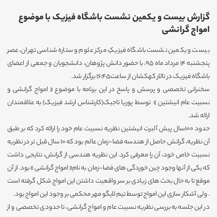
گزارش بیست و یکمین نشست باشگاه فیزیک با موضوع
امواج گرانشی
بیست و یکمین نشست باشگاه فیزیکِ مرکز علوم و ستاره شناسی تهران، عصر
پنجشنبه 14 مرداد ماه 95، با حضور دانش پژوهان، دانشجویان و جمعی از اعضای
باشگاه فیزیک در تالار کهکشان از ساعت16:45 برگزار شد.
سخنرانی تخصصی و پرسش و پاسخ در این برنامه با موضوع « امواج گرانشی و
نسبیت عام انیشتین » توسط پوریا تاجیک(کارشناس ارشد فیزیک) به علاقمندان
ارائه شد.
حدود 100سال پیش آلبرت انیشتین نظریه نسبیت عام خود را ارائه کرد که بر طبق
آن نظریه، گرانش حاصل از هندسه فضا-زمان عالم بود که 10 سال قبل تر در نظریه
نسبیت خاص خود، آن را معرفی کرد. این نظریه هندسی از گرانش، نتایجی داشت
که یکی از آنها وجود چین خوردگی های فضا-زمان به نام« امواج گرانشی » بود. از آن
موقع تا به حال بحث های زیادی بر سر واقعیت داشتن این امواج شکل گرفته است
. ولی آشکار سازی این امواج توسط تیم لایگو مهر محکمی بر وجود این امواج بود.
در این جلسه به بررسی نظریه نسبیت عام و امواج گرانشی، تا حدودی تخصصی و از