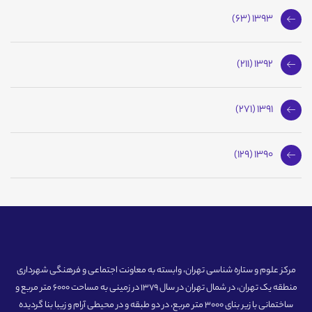
1393 (63)
1392 (211)
1391 (271)
1390 (129)
مرکز علوم و ستاره شناسی تهران، وابسته به معاونت اجتماعی و فرهنگی شهرداری
منطقه یک تهران، در شمال تهران در سال 1379 در زمینی به مساحت 6000 متر مربع و
ساختمانی با زیر بنای 3000 متر مربع، در دو طبقه و در محیطی آرام و زیبا بنا گردیده