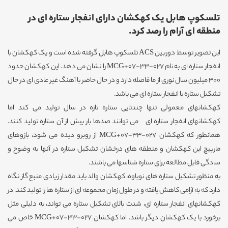
تلسکوپ هابل یک کهکشان دارای انفجار ستاره ای در
منطقه ای آرام را رصد کرد.
این تصویر توسط دوربین ACS تلسکوپ هابل گرفته شده است و یک کهکشان با
انفجار ستاره ای به نام MCG+07-33-027 را نشان می دهد. این کهکشان حدود
300 میلیون سال نوری از ما فاصله دارد و در حال حاضر با آهنگ غیر عادی ای در حال
تشکیل ستاره با انفجار ستاره ای می باشد.
کهکشانهای معمولی تنها چندتایی ستاره تازه در سال تولید می کند اما
کهکشانهای انفجار ستاره ای می توانند صدها بار بیش از آن ستاره تولید کنند.
همانطور که کهکشان MCG+07-33-027 از روبرو دیده می شود، بازوهای
مارپیچ این کهکشان و منطقه های درخشان تشکیل ستاره در آنها به وضوح و
سادگی قابل مطالعه برای ستاره شناسها می باشند.
به منظور تشکیل ستاره های نوباوه، کهکشان والد باید مقدار زیادی منبع گاز نگاه
دارد که به آرامی کاهش یافته و در طول زمان مجموعه ای از ستاره ها را تولید کند. در
کهکشانهای انفجار ستاره ای، شدت بالای تشکیل ستاره می تواند، به دلیلی مثل
برخورد با یک کهکشان دیگر باشد. اما کهکشان MCG+07-33-027 خاص می