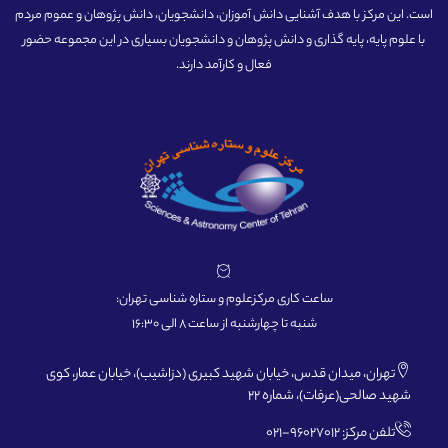
است. این مرکز با هدف آشنایی دانش آموزان، دانشجویان، دانش پژوهان و عموم مردم
با علوم پایه، پایه گذاری و دانش پژوهان و دانشجویان بسیاری در این مجموعه حضور
فعال و کارآمد دارند.
ساعت کاری مرکزعلوم و ستاره شناسی تهران:
شنبه تا چهارشنبه از ساعت 8 الی 16:30
تهران، میدان قدس، خیابان شهید کبیری (دزاشیب)، خیابان عمار، کوی
شهید صالحی(عرفات)، شماره 22
تلفن مرکز: 96027012-021