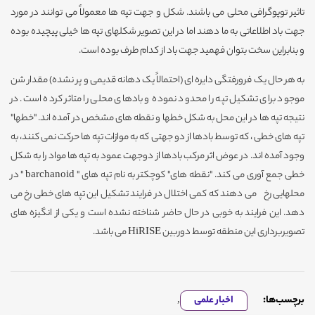
تاثیر توپوگرافی محلی می باشند. شکل و جهت تپه ها معمولاً می توانند در مورد
جهت باد اطلاعاتی به ما دهند اما در این تصویر شکلهای تپه ها خیلی پیچیده بوده
و بنابراین سخت بتوان فهمید جهت باد از کدام طرف بوده است.
به هر حال یک فرورفتگی دایره ای (احتمالاً یک دهانه قدیمی و پر نشده) مقدار شن
موجود برای تشکیل تپه را محدود نموده و بادهای محلی را متاثر کرده است. در
نتیجه تپه ها در این محل به شکل خطها و نقطه های مشخص در آمده اند. "خطها"
تپه های خطی ، که توسط بادها از دو جهتی که به موازات تپه ها حرکت نمی کنند، به
وجود آمده اند. در عوض اثر مرکب بادها از دوجهت عمود به تپه ها مواد را به شکل
خطی جمع آوری می کند. "نقطه های" کوچکتر به نام تپه های " barchanoid " در
محلهایی رخ می دهند که کمی اختلال در فرایند تشکیل این تپه های خطی رخ می
دهد. این فرایند به خوبی در حال حاضر شناخته نشده است و یکی از انگیزه های
تصویربرداری این منطقه توسط دوربین HiRISE می باشد.
برچسب‌ها:
اخبار علمی
,