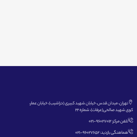
تهران، میدان قدس، خیابان شهید کبیری (دزاشیب)، خیابان عمار،
کوی شهید صالحی(عرفات)، شماره 22
تلفن مرکز: 96027012-021
هماهنگی بازدید: 96027652-021