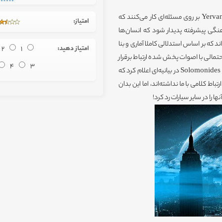
اخیرا Evan Solomonides به همراه استاد خود پروفسور Yervant Terzian بر روی مسئله‌ای کار می‌کنند که
امتیاز:
گی پیشرفته پدیدار شود که انسان‌ها
اند که بر اساس استدلالی کاملا آماری و بنا
امتیاز دهید:
1
2
دات بیگانه احتمالی با اصوات پخش شده ارتباط برقرار
4
3
کرده و از طریق بازگشت همان صداها با ما ارتباط برقرار کنند. تا جایی که Solomonides در بیانیه‌ای اعلام کرد که
اط کلامی با ما نداشته‌اند، اما این بدان
 را در سایر سیارات رد کرد!