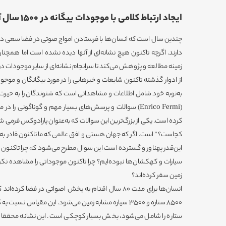
ایجاد ارتباط کلامی با موجودات بیگانه در 1500 سال آینده
چندین سال است که انسان‌ها با فرستادن امواج صوتی در فضا سعی در ای
دارند. اگرچه تاکنون هیچ نشانه‌ای از آنها دیده نشده است اما همچن
زمینه مطالعه و پژوهش می‌کند تا سرانجام نشانه‌ای از سایر موجودات د
از ادوار گذشته تاکنون شایعات و خبرهایی را در مورد بیگانگان و مو
به‌نوبه خود شامل اطلاعات و مشاهداتی است که شنوندگان را به حیرت و
(Enrico Fermi) سوالات و پرسش‌های بسیار مهم و گوناگونی 
کرده است. یکی از بزرگ‌ترین این سوالات که به‌عنوان پارادوکس فرمی
کجاست؟ ” است. اگر که جهان هستی و افق عالمی که ما تاکنون قادر 
این‌قدر پهناور و گسترده است این سوال مطرح می‌شود که چرا تاکنون
سیارات و کهکشان‌ها نبوده‌ایم؟ چرا تاکنون موجوداتی را مشاهده نکرده‌
زمین سفر کرده‌اند؟
انسان‌ها برای مدت 80 سال اقدام به پخش اصواتی در فضا 
ستاره را شامل می‌شود، بخش بسیار کوچکی است. این نشانه محققان آم