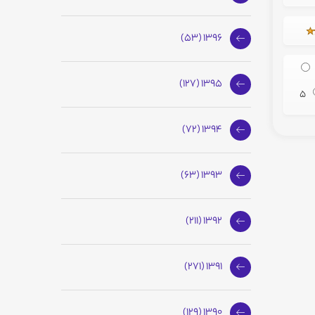
1396 (53)
1395 (127)
5
1394 (72)
1393 (63)
1392 (211)
1391 (271)
1390 (129)