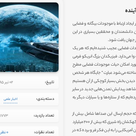
جاد ارتباط با موجودات بیگانه و فضایی
ان دانشمندان و محققین بسیاری در این
ر جهان یافت شود.
جودات فضایی عجیب شنیده‌ایم که هر یک
ا می‌دارد. فیزیکدان بزرگ انریکو فرمی
را در مورد امکان حیات موجودات فضایی مطرح
 شناخته می‌شود عبارت ” جایگاه هر شخص
به دیدن بخش بسیار کوچکی از آن هستیم
تاریخ:
02 تیر 1395
 شاهد پیدایش تمدن‌هایی جدید در سایر
ایم که از ستاره‌ها و یا سیارات دیگر به
دسته‌بندی:
اخبار علمی
کرده‌اند که حجم ارسال این صداها شامل بیش از
تعداد بازدید:
1773
8500 ستاره و 3500 سیاره مشابه زمین می‌شود. این مقیاس نسبت به کهکشان راه شیری که بیش از 200 میلیارد
ریکایی را به این فکر فرو برده که در
تعداد نظرات:
0 نظر