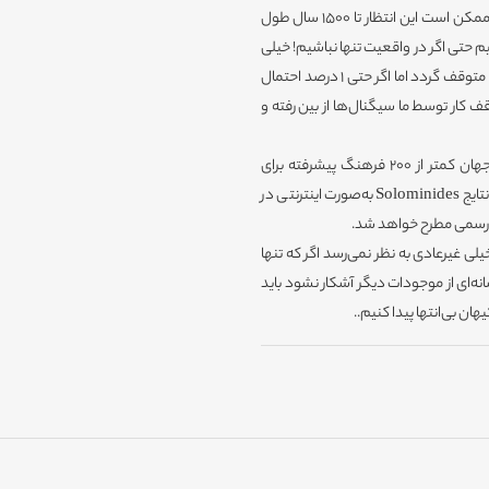
انتظارات برای شنیدن صدای موجودات بیگانه همچنان وجود دارد اما ممکن است این انتظار تا 1500 سال طول
 حتی اگر در واقعیت تنها نباشیم! خیلی
از دانشمندان معتقدند که این کار یک امر بیهوده است و ادامه کار باید متوقف گردد اما اگر حتی 1 درصد احتمال
 کار توسط ما سیگنال‌ها از بین رفته و
همچنین این تحقیق نشان داد که در طول تاریخ 13.7 میلیارد ساله جهان کمتر از 200 فرهنگ پیشرفته برای
برقراری ارتباط میان انسان‌ها وجود داشته است. تمامی این یافته‌ها و نتایج Solominides به‌صورت اینترنتی در
 رسمی مطرح خواهد شد.
لی غیرعادی به نظر نمی‌رسد اگر که تنها
. حتی اگر در مدت این 1500 سال هیچ نشانه‌ای از موجودات دیگر آشکار نشود باید
ان بی‌انتها پیدا کنیم..