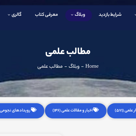
شرایط بازدید
وبلاگ
معرفی کتاب
گالری
مطالب علمی
Home
-
وبلاگ
-
مطالب علمی
 علمی (571)
اخبار و مقالات علمی (146)
رویدادهای نجومی (255