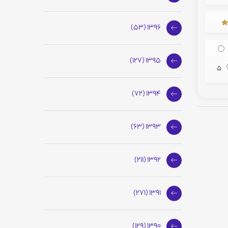
1396 (53)
1395 (127)
5
1394 (72)
1393 (63)
1392 (211)
1391 (271)
1390 (129)