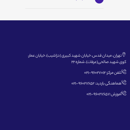
تهران، میدان قدس، خیابان شهید کبیری (دزاشیب)، خیابان عمار،
کوی شهید صالحی(عرفات)، شماره 22
تلفن مرکز: 96027012-021
هماهنگی بازدید: 96027652-021
آموزش:96027657-021