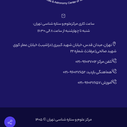
ساعت کاری مرکزعلوم و ستاره شناسی تهران:
شنبه تا چهارشنبه از ساعت 8 الی 16:30
تهران، میدان قدس، خیابان شهید کبیری (دزاشیب)، خیابان عمار، کوی
شهید صالحی(عرفات)، شماره 22
تلفن مرکز: 96027012-021
هماهنگی بازدید: 96027652-021
آموزش:96027657-021
مرکز علوم و ستاره شناسی تهران © 1405