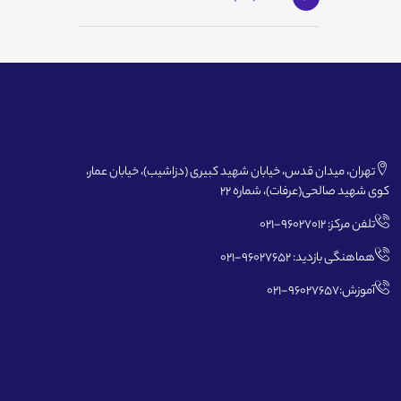
تهران، میدان قدس، خیابان شهید کبیری (دزاشیب)، خیابان عمار،
کوی شهید صالحی(عرفات)، شماره 22
تلفن مرکز: 96027012-021
هماهنگی بازدید: 96027652-021
آموزش:96027657-021