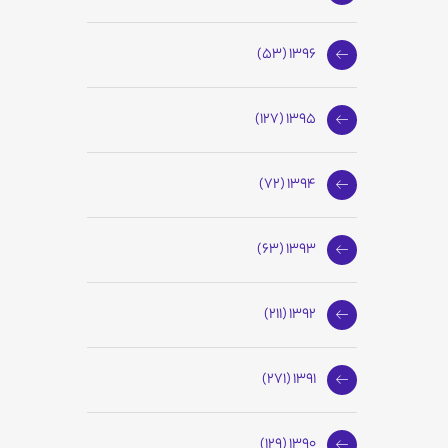
1396 (53)
1395 (127)
1394 (72)
1393 (63)
1392 (211)
1391 (271)
1390 (129)