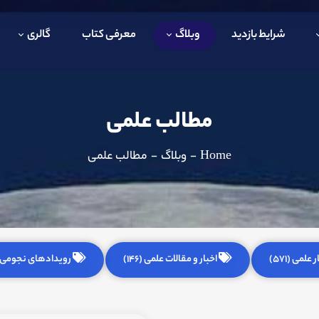
شرایط بازدید
وبلاگ
معرفی کتاب
گالری
مطالب علمی
Home
-
وبلاگ
-
مطالب علمی
 علمی (571)
اخبار و مقالات علمی (146)
رویدادهای نجومی (255