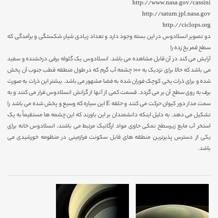
http://www.nasa.gov/cassini
http://saturn.jpl.nasa.gov
http://ciclops.org
دو تصویر انسلادوس در این بسته وجود دارد و تعداد زیادی شیار، شکستگی و برآمدگی که
سطح قمر یخ زده را
آرایش می کند در آن قابل مشاهده می باشد. انسلادوس یک گلوله برفی درخشنده و سفید
می باشد که حالا برای نزدیک به 100 چشمه آب گرم که در طول منطقه قطب جنوب آن پخش
شده و برای ذرات یخی کوچک فوران شده به فضا مشهور می باشد. بیشتر این ذرات به صورت
برف به روی سطح آن بر می گردد. قسمت کمی از آنها از گرانش انسلادوس فرار می کنند و به
سمت مدار دور کیوان حرکت می کنند و حلقه E این سیاره که وسیع و پخش شده می باشد را
تشکیل می دهد. به دلیل اینکه دانشمندان بر این باورند که این چشمه ها مستقیماً به یک
استخر آب مایع زیرسطح نمکی حاوی مواد ارگانیک مرتبط می باشند، انسلادوس خانه برای
یکی از دسترس پذیرترین منطقه های قابل سکونت فرازمینی در منظومه خورشیدی می
باشد.