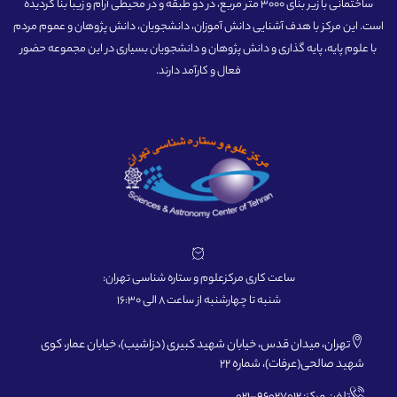
ساختمانی با زیر بنای 3000 متر مربع، در دو طبقه و در محیطی آرام و زیبا بنا گردیده
است. این مرکز با هدف آشنایی دانش آموزان، دانشجویان، دانش پژوهان و عموم مردم
با علوم پایه، پایه گذاری و دانش پژوهان و دانشجویان بسیاری در این مجموعه حضور
فعال و کارآمد دارند.
ساعت کاری مرکزعلوم و ستاره شناسی تهران:
شنبه تا چهارشنبه از ساعت 8 الی 16:30
تهران، میدان قدس، خیابان شهید کبیری (دزاشیب)، خیابان عمار، کوی
شهید صالحی(عرفات)، شماره 22