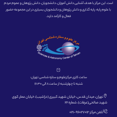
است. این مرکز با هدف آشنایی دانش آموزان، دانشجویان، دانش پژوهان و عموم مردم
با علوم پایه، پایه گذاری و دانش پژوهان و دانشجویان بسیاری در این مجموعه حضور
فعال و کارآمد دارند.
ساعت کاری مرکزعلوم و ستاره شناسی تهران:
شنبه تا چهارشنبه از ساعت 8 الی 16:30
تهران، میدان قدس، خیابان شهید کبیری (دزاشیب)، خیابان عمار، کوی
شهید صالحی(عرفات)، شماره 22
تلفن مرکز: 96027012-021