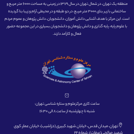
منطقه یک تهران، در شمال تهران در سال 1379 در زمینی به مساحت 6000 متر مربع و
ساختمانی با زیر بنای 3000 متر مربع، در دو طبقه و در محیطی آرام و زیبا بنا گردیده
است. این مرکز با هدف آشنایی دانش آموزان، دانشجویان، دانش پژوهان و عموم مردم
با علوم پایه، پایه گذاری و دانش پژوهان و دانشجویان بسیاری در این مجموعه حضور
فعال و کارآمد دارند.
ساعت کاری مرکزعلوم و ستاره شناسی تهران:
شنبه تا چهارشنبه از ساعت 8 الی 16:30
تهران، میدان قدس، خیابان شهید کبیری (دزاشیب)، خیابان عمار، کوی
شهید صالحی(عرفات)، شماره 22