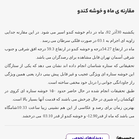
مقارنه ی ماه و خوشه کندو
یکشنبه 30آذر 92، ماه در دام خوشه کندو اسیر می شود. در این مقارنه جدایی
زاویه ای اجرام به 03.1 در صورت فلکی سرطان می رسد .
ماه در ارتفاع 54.27درجه و خوشه کندو در ارتفاع 59.3 درجه افق شرقی و جنوب
شرقی آسمان تهران قابل مشاهده برای رصدگران می باشد.
تحقیقاتی که ستاره شناسان انجام داده اند نشان می دهد که یکی از ستارگان
این خوشه ستاره ای ویژگی عجیب و غیر قابل پیش بینی دارد یعنی همین ویژگی
راز جاودانگی جوانی را دردل خود مخفی ساخته است.
طبق تحقیقات انجام شده در حال حاضر حدود ۱۵۰ خوشه ستاره ای کروی در
کهکشان راه شیری در حال چرخش می باشند که قدمت آنها بسیار بالا است.
بهترین زمان برای رصد و عکاسی از این هم نشینی زیبا ساعت 10:33شامگاه
می باشد که ماه از قدر12.90- و خوشه کندو از قدر 03.10 می درخشد.
برچسب‌ها:
رویدادهای نجومی
,