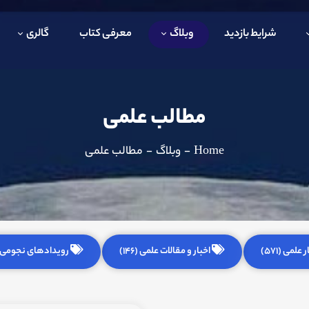
شرایط بازدید
وبلاگ
معرفی کتاب
گالری
مطالب علمی
Home
-
وبلاگ
-
مطالب علمی
 علمی (571)
اخبار و مقالات علمی (146)
رویدادهای نجومی (255