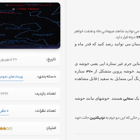
، مي توانيد شاهد ميهماني ماه و هفت خواهر
7
درجه قرار دارد.
مان مي توانيد رصد كنيد كه قدر ماه و
تاریخ:
20 شهریور 1392
این جرم غیر ستاره ایی یعنی خوشه ی
ینید .خوشه پروین متشکل از
370
ستاره
دسته‌بندی:
رویدادهای نجوم
گ آبی متمایل به سفید ) قابل مشاهده
تعداد بازدید:
2321
 یک
سحابی
هستند. خوشهای مانند خوشه
تعداد نظرات:
0 نظر
 حالی که اين دو جرم به
نزديكترين
حالت خود
امتیاز: