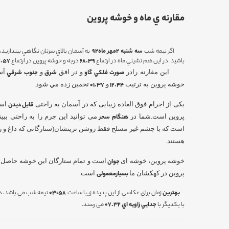
مقارنه ي ماه و خوشه پروين
اگر نيمه شب
سه شنبه 2مهر ماه92
به آسمان بالاي سرتان نگاهي بيندازيد
باشيد. در اين هم نشيني ماه در ارتفاع
68.39
درجه و خوشه پروين در ارتفاع
2.57
اين مقارنه رادر
صورت فلكي گاو
و در افق
شرق
و
جنوب شرقي
آس
خوشه پروين به ترتيب
12.44
و
01.37
تخمين زده مي شود.
یکی از اجرام فوق العاده زیبایی که در آسمان به راحتی
قابل دیدن
است
پروین است.شما در
هنگام سحر
می توانید این جرم را به راحتی بب
است که با چشم غیر مسلح فقط روشن ترینشان(ستارگانی که داغ و رن
هستند.
خوشه پروین، خوشه ای
جوان
است و تمام ستارگان این خوشه حاصل
پروین در کهکشان ما
بسیار
معمولی
است.
بهترين
زمان براي عكاسي از اين پديده زيبا ساعت
03:58
نيمه شب مي باشد، در
با يكديگر با
جدايي زاويه اي
07.32
می رسند.