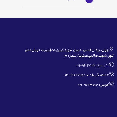
تهران، میدان قدس، خیابان شهید کبیری (دزاشیب)، خیابان عمار،
کوی شهید صالحی(عرفات)، شماره 22
تلفن مرکز: 96027012-021
هماهنگی بازدید: 96027652-021
آموزش:96027657-021