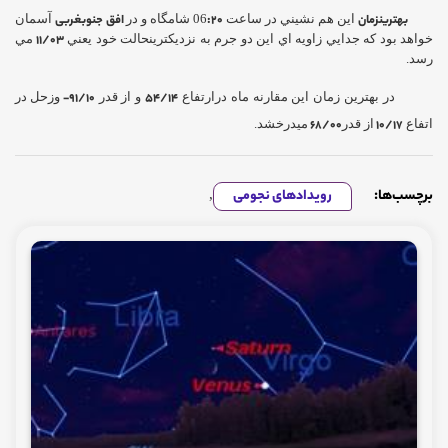
بهترينزمان
اين هم نشيني در ساعت 06
20
:
شامگاه و در
افق
جنوبغربی
آسمان
خواهد بود كه جدايي زاويه اي اين دو جرم به نزديكترينحالت خود يعني
11/03
مي
رسد.
در بهترين زمان اين مقارنه ماه درارتفاع
54/14
و از قدر
91/10-
وزحل در
اتفاع
10/17
از قدر
68/00
ميدرخشد.
برچسب‌ها:
رویدادهای نجومی
,