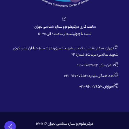
ساعت کاری مرکزعلوم و ستاره شناسی تهران:
شنبه تا چهارشنبه از ساعت 8 الی 16:30
تهران، میدان قدس، خیابان شهید کبیری (دزاشیب)، خیابان عمار، کوی
شهید صالحی(عرفات)، شماره 22
تلفن مرکز: 96027012-021
هماهنگی بازدید: 96027652-021
آموزش:96027657-021
مرکز علوم و ستاره شناسی تهران © 1405