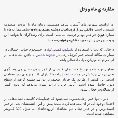
مقارنه ي ماه و زحل
در اواسط شهريورماه، آسمان شاهد همنشینی زیبای ماه با عروس منظومه
شمسي است.
دقايقي پس از غروب آفتاب دوشنبه 18شهريورماه92
شاهد مقارنه
ماه
با
سیاره
كيوان
خواهیم بود و فرصت مناسبی است برای رصدگران تا بتوانند این
پدیده نجومی را در صورت
فلكي دوشيزه
رصدکنند.
درحالی که
ناسا
با استفاده از
تلسکوپ فضایی کپلر
در جستجوی حیات احتمالی در
سیارات بیگانه است، قمر کوچک زحل در
منظومه شمسی
با یافتن نشانه‌هایی از
آب می‌تواند میزبان حیات احتمالی باشد.
تصاویر تهیه شده توسط فضاپیمای کاسینی از قمر دیون نشان می‌دهد، گوی
یخی درحال چرخش در مدار
سیاره زحل
احتمالا دارای اقیانوس‌های زیر سطحی
است. این کشف از طریق یک جریان ضعیف ذرات، سرچشمه گرفته از سطح
دیون حاصل شده است؛ آنالیز جریان ذرات نشان می‌دهد که دیون کمتر
ازانسلادوس فعال است.
دیون تنها قمر زحلمحسوب نمی‌شود که فضاپیمای کاسینی نشانه‌هایی از
احتمال وجود آب در آن مشاهده کردهاست؛ پیش از این، آتشفشان یخی در قمر
انسلادوس و در قمر تیتان هم نشانه‌ای ازرودخانه‌ای به طول 320 کیلومتر
مشاهده شده است.