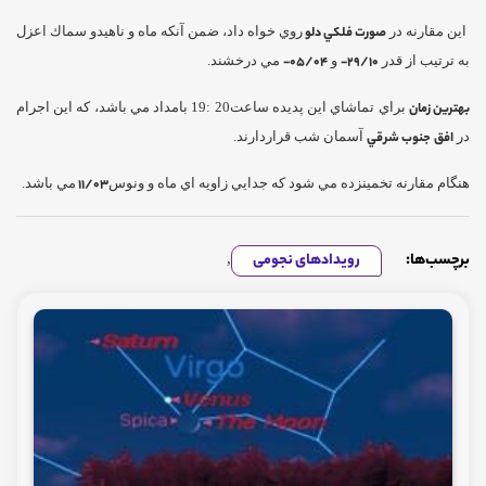
اين مقارنه در
صورت فلكي دلو
روي خواه داد، ضمن آنكه ماه و ناهيدو سماك اعزل
به ترتيب از قدر
29/10-
و
05/04-
مي درخشند.
بهترين زمان
براي تماشاي اين پديده ساعت20 :19 بامداد مي باشد، كه اين اجرام
در
افق
جنوب شرقي
آسمان شب قراردارند.
هنگام مقارنه تخمينزده مي شود كه جدايي زاويه اي ماه و ونوس
11/03
مي باشد.
برچسب‌ها:
رویدادهای نجومی
,