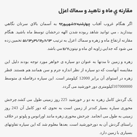
مقارنه ي ماه و ناهيد و سماك اعزل
اگر هنگام غروب آفتاب
چهارشنبه17شهريور92
به آسمان بالاي سرتان نگاهي
بيندازيد ، مي توانيد شاهد ربوده شدن الهه درخشان توسط ماه باشيد. هنگام
مقارنه ارتفاع ماه و زهره و سماك اعزل به ترتيب
6/13
و
31/16
و
51/13
تخمين زده
مي شود كه جدايي زاويه اي ماه و نپتون
11/7
مي باشد.
زهره و زمین تا مدتها به عنوان دو سیاره ی خواهر مورد توجه بودند دلیل این
مقایسه آنهاست که دو سیاره از نظر اندازه جرم و سن همانند هم هستند. قطر
زهره در استوای آن برابر 12000 کیلومتر است. این سیاره درفاصله ی متوسط
107000000کیلومتری دور خورشید می گردد.
یک گردش کامل زهره به دو ر خورشید 225 روز زمینی طول می کشد.چرخش
محوری سیاره بسیار کندتر از زمین است به نحوی که دور کامل آن 243 روز
زمینی به طول می انجامد. چرخش محوری زهره مانند اورانوس و پلوتو در خلاف
راستای گردش آن به دورخورشید است. بعدها معلوم شد که این سیاره تفاوتهای
بسیاری با زمین دارد.