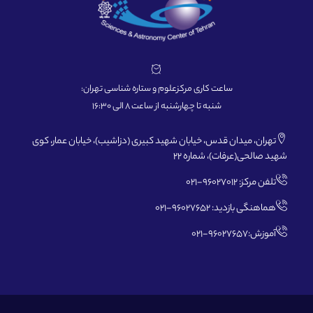
ساعت کاری مرکزعلوم و ستاره شناسی تهران:
شنبه تا چهارشنبه از ساعت 8 الی 16:30
تهران، میدان قدس، خیابان شهید کبیری (دزاشیب)، خیابان عمار، کوی
شهید صالحی(عرفات)، شماره 22
تلفن مرکز: 96027012-021
هماهنگی بازدید: 96027652-021
آموزش:96027657-021