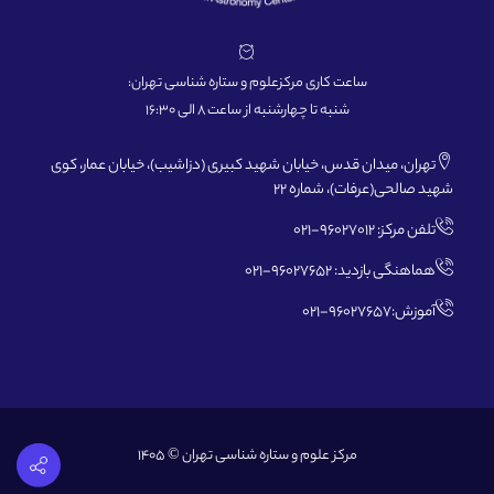
ساعت کاری مرکزعلوم و ستاره شناسی تهران:
شنبه تا چهارشنبه از ساعت 8 الی 16:30
تهران، میدان قدس، خیابان شهید کبیری (دزاشیب)، خیابان عمار، کوی
شهید صالحی(عرفات)، شماره 22
تلفن مرکز: 96027012-021
هماهنگی بازدید: 96027652-021
آموزش:96027657-021
مرکز علوم و ستاره شناسی تهران © 1405