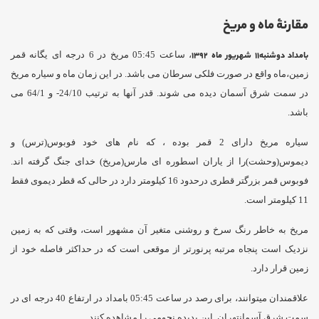
مقارنۀ ماه و مریخ
بامداد دوشنبه11 شهریور ماه 1392
، ساعت 05:45 مریخ در 6 درجه ای یگانه قمر
زمین،ماه واقع در صورت فلکی سرطان می باشد. در این زمان ماه و سیاره مریخ
در سمت شرق آسمان دیده می شوند. قدر آنها به ترتیب 24/10- و 64/1 می
باشد.
سیاره مریخ دارای 2 قمر بوده ، که نام های خود فوبوس(ترس) و
دیموس(وحشت)را از یاران اسطوره ای مارس(مریخ) خدای جنگ گرفته اند.
فوبوس قمر بزرگتر قطری درحدود 16 کیلومتر دارد در حالی که قطر دیموی فقط
11 کیلومتر است.
مریخ به خاطر رنگ سرخ و روشنی متغیر آن مشهور است، وقتی که به زمین
نزدیک است پنجاه مرتبه پرنورتر از موقعی است که در حداکثر فاصله خود از
زمین قرار دارد.
علاقمندان میتوانند، برای رصد در ساعت 05:45 بامداد در ارتفاع 40 درجه ای در
سمت شرق آسمانتهران این پدیده نجومی را مشاهده کنند.