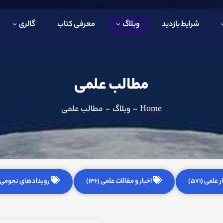
شرایط بازدید
وبلاگ
معرفی کتاب
گالری
مطالب علمی
Home
-
وبلاگ
-
مطالب علمی
 علمی (571)
اخبار و مقالات علمی (146)
رویدادهای نجومی (255