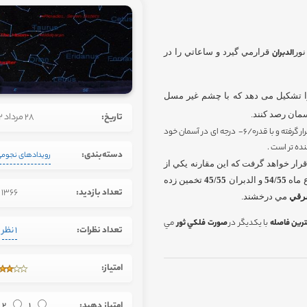
نور
الدبران
قرارمي گيرد و ساعاتي را در
ا تشکیل می دهد که با چشم غیر مسل
مان رصد کنند.
تاریخ:
28 مرداد 1392
این غول سرخ دارای قطری 95 برابر قطر خورشید درفاصله 65 سال نوری از زمین قرار گرفته و با قدر6/0- درجه ای در آسمان خود
دسته‌بندی:
رویدادهای نجوم
قرار خواهد گرفت كه اين مقارنه يكي از
 ماه
54/55
و الدبران
45/55
تخمين زده
تعداد بازدید:
1366
رقي
مي درخشند.
ترين فاصله
با يكديگر در
صورت فلكي ثور
مي
تعداد نظرات:
1 نظر
امتیاز:
امتیاز دهید:
1
2