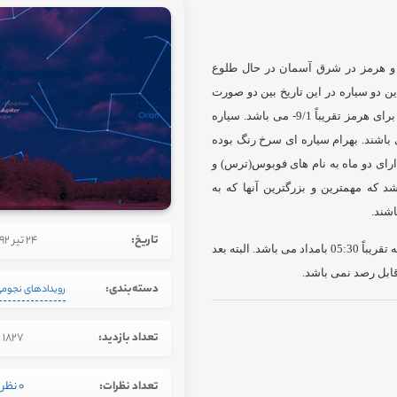
ی بهرام و هرمز در شرق آسمان در حال طلوع
 یکدیگر تقریباً5/0 درجه می باشد. این دو سیاره در این تاریخ بین دو صورت
فلکی شکارچی و دو پیکرقرار دارند. قدر آنها برای بهرام تقریباً 5/1 و برای هرمز تقریباً 9/1- می باشد. سیاره
 باشند. بهرام سیاره ای سرخ رنگ بوده
رای دو ماه به نام های فوبوس(ترس) و
ه مهمترین و بزرگترین آنها که به
اشند.
تاریخ:
24 تیر 1392
بهترین زمان برای رصد این مقارنه کمی قبل ازطلوع خورشید است که تقریباً 05:30 بامداد می باشد. البته بعد
 قابل رصد نمی باشد.
دسته‌بندی:
رویدادهای نجوم
تعداد بازدید:
1827
تعداد نظرات:
0 نظر