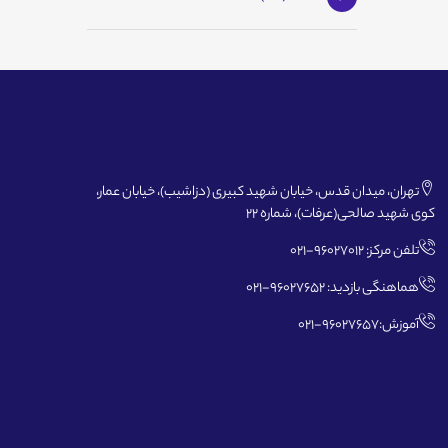
تهران، میدان قدس، خیابان شهید کبیری (دزاشیب)، خیابان عمار،
کوی شهید صالحی(عرفات)، شماره 22
تلفن مرکز: 96027012-021
هماهنگی بازدید: 96027652-021
آموزش:96027657-021