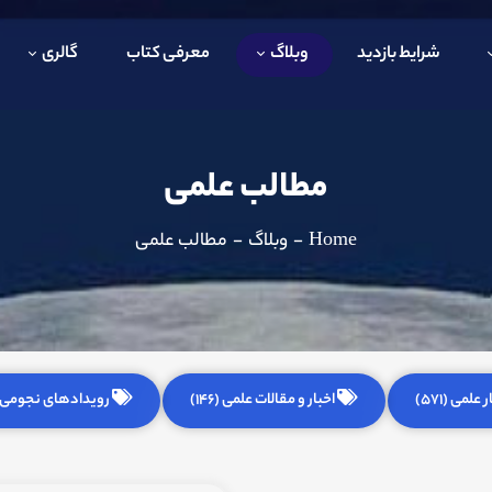
شرایط بازدید
وبلاگ
معرفی کتاب
گالری
مطالب علمی
Home
-
وبلاگ
-
مطالب علمی
 علمی (571)
اخبار و مقالات علمی (146)
رویدادهای نجومی (255