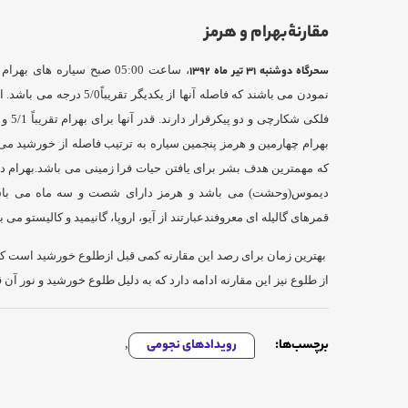
مقارنۀبهرام و هرمز
سحرگاه دوشنبه 31 تیر ماه 1392
، ساعت 05:00 صبح سیاره ها
نمودن می باشند که فاصله آنها از
بهرام چهارمین و هرمز پنجمین سیاره به ترتیب فاصله از خورشید می
که مهمترین هدف بشر برای یافتن حیات فرا زمینی می باشد.بهرام دا
دیموس(وحشت) می باشد و هرمز دارای شصت و سه ماه می باشد ک
قمرهای گالیله ای معروفندعبارتند از آیو، اروپا، گانیمید و کالیستو می ب
از طلوع نیز این مقارنه ادامه دارد که به دلیل طلوع خورشید و نور آن
برچسب‌ها:
رویدادهای نجومی
,