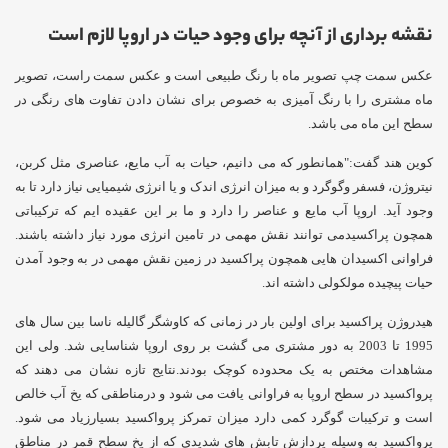
نقشه برداری از آنچه برای وجود حیات در اروپا لازم است
عکس سمت چپ تصویر ماه با رنگ طبیعی است و عکس سمت راست، تصویر
ماه مشتری را با رنگ آمیزی به خصوص برای نشان دادن تفاوت های رنگی در
سطح این ماه می باشد.
کوین هند گفت:"همانطور که می دانیم، حیات به آب مایع، عناصری مثل کربن،
نیتروژن، فسفر وگوگرد و به میزان انرژی اندک و یا انرژی شیمیایی نیاز دارد تا به
وجود آید. اروپا آب مایع و عناصر را دارد و ما بر این عقیده ایم که ترکیباتی
همچون پراکسیدمی توانند نقش مهمی در تامین انرژی مورد نیاز داشته باشند.
فراوانی اکسیدان هایی همچون پراکسید در زمین نقش مهمی در به وجود آمدن
حیات پیچیده مولکولی داشته اند.
هیدروژن پراکسید برای اولین بار در زمانی که کاوشگر گالیله ناسا بین سال های
1995 تا 2003 به دور مشتری می گشت بر روی اروپا شناسایی شد. ولی این
مشاهدات مختص به یک محدوده کوچک بودند.نتایج تازه نشان می دهند که
پرواکسید در سطح اروپا به فراوانی یافت می شود و درمناطقی که یخ آب خالص
است و ترکیبات گوگرد کمی دارد میزان تمرکز پرواکسید بسیارزیاد می شود.
پرواکسید به وسیله پردازش تابش های شدیدی که از یخ سطح قمر در مناطق