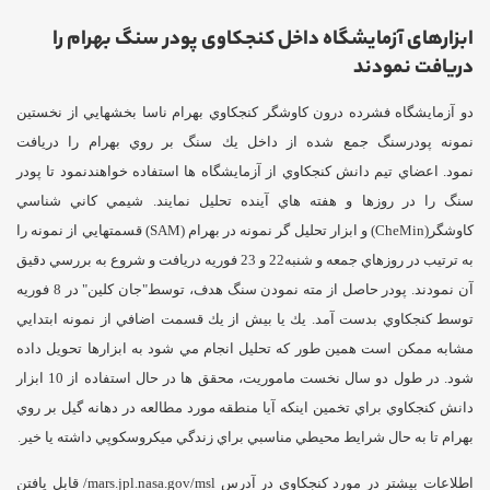
ابزارهای آزمايشگاه داخل كنجكاوی پودر سنگ بهرام را
دريافت نمودند
دو آزمايشگاه فشرده درون كاوشگر كنجكاوي بهرام ناسا بخشهايي از نخستين
نمونه پودرسنگ جمع شده از داخل يك سنگ بر روي بهرام را دريافت
نمود.
اعضاي تيم دانش كنجكاوي از آزمايشگاه ها استفاده خواهندنمود تا پودر
سنگ را در روزها و هفته هاي آينده تحليل نمايند.
شيمي كاني شناسي
كاوشگر(CheMin) و ابزار تحليل گر نمونه در بهرام (SAM) قسمتهايي از نمونه را
به ترتيب در روزهاي جمعه و شنبه22 و 23 فوريه دريافت و شروع به بررسي دقيق
آن نمودند.
پودر حاصل از مته نمودن سنگ هدف، توسط
"جان كلين" در 8 فوريه
توسط كنجكاوي بدست آمد. يك يا بيش از يك قسمت اضافي از نمونه ابتدايي
مشابه ممكن است همين طور كه تحليل انجام مي شود به ابزارها تحويل داده
شود.
در طول دو سال نخست ماموريت، محقق ها در حال استفاده از 10 ابزار
دانش كنجكاوي براي تخمين اينكه آيا منطقه مورد مطالعه در دهانه گيل بر روي
بهرام تا به حال شرايط محيطي مناسبي براي زندگي ميكروسكوپي داشته يا خير.
اطلاعات بيشتر در مورد كنجكاوي در آدرس mars.jpl.nasa.gov/msl/ قابل يافتن