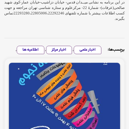
در این برنامه به نشانی میــدان قدس- خیابان دزاشیب-خیابان عمار-کوی شهید
صالحی(عرفات)- شمارۀ 22- مرکزعلوم و ستاره شناسی تهران مراجعه و جهت
کسب اطلاعات بیشتر با شماره تلفنهای 22293280،22805006،22292246تماس
بگیرند.
برچسب‌ها:
اخبار علمی
,
اخبار مرکز
,
اطلاعیه ها
,