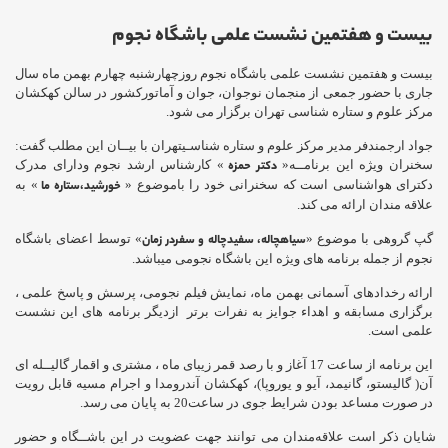
بیست و هفتمین نشست علمی باشگاه نجوم
بیست و هفتمین نشست علمی باشگاه نجوم روزچهارشنبه چهارم بهمن ماه سال
جاری با حضور جمعی از منجمان نوجوان، جوان و آماتورکشور در سالن کهکشان
مرکز علوم و ستاره شناسی تهران برگزار می شود.
جواد ارجمندفر مدیر مرکز علوم و ستاره شناسـیتهران با بیــان این مطلب گفت:
سخنران ویژه این برنامــه«
دکتر حمزه
» کارشناس ارشد نجوم ودارای مدرک
دکترای هواشناسی است که سخنرانی خود را باموضوع «
خورشید،ستاره ما
» به
علاقه مندان ارائه می کند.
گپ گروهی با موضوع «
سیاهچاله، سفیدچاله و سفردر زمان
» توسط اعضای باشگاه
نجوم از جمله برنامه های ویژه این باشگاه نجومی میباشد.
ارائه رخدادهای آسمانی بهمن ماه، نمایش فیلم نجومی، پرسش و پاسخ علمی ،
برگزاری مسابقه و اهداء جوایز به نفرات برتر ازدیگر برنامه های این نشست
علمی است.
این برنامه از ساعت 17 آغاز و با رصد قمر زیبای ماه ، مشتری و اقمار گالیــله ای
آن( گالیستو، گانیمد، آیو و یوروپا)، کهکشان آندرومدا و اجرام مسیه قابل رویت
در صورت مساعد بودن شرایط جوی در ساعت20 به پایان می رسد.
شایان ذکر است علاقه‌مندان می توانند جهت عضویت در این باشــگاه و حضور