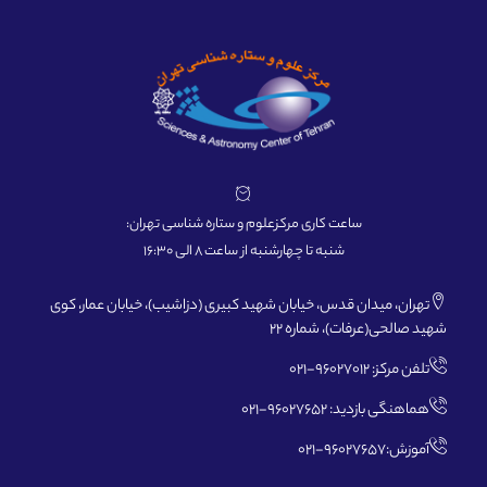
ساعت کاری مرکزعلوم و ستاره شناسی تهران:
شنبه تا چهارشنبه از ساعت 8 الی 16:30
تهران، میدان قدس، خیابان شهید کبیری (دزاشیب)، خیابان عمار، کوی
شهید صالحی(عرفات)، شماره 22
تلفن مرکز: 96027012-021
هماهنگی بازدید: 96027652-021
آموزش:96027657-021