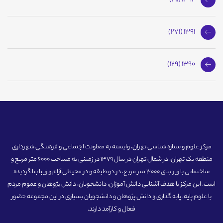
1392 (211)
1391 (271)
1390 (129)
مرکز علوم و ستاره شناسی تهران، وابسته به معاونت اجتماعی و فرهنگی شهرداری
منطقه یک تهران، در شمال تهران در سال 1379 در زمینی به مساحت 6000 متر مربع و
ساختمانی با زیر بنای 3000 متر مربع، در دو طبقه و در محیطی آرام و زیبا بنا گردیده
است. این مرکز با هدف آشنایی دانش آموزان، دانشجویان، دانش پژوهان و عموم مردم
با علوم پایه، پایه گذاری و دانش پژوهان و دانشجویان بسیاری در این مجموعه حضور
فعال و کارآمد دارند.