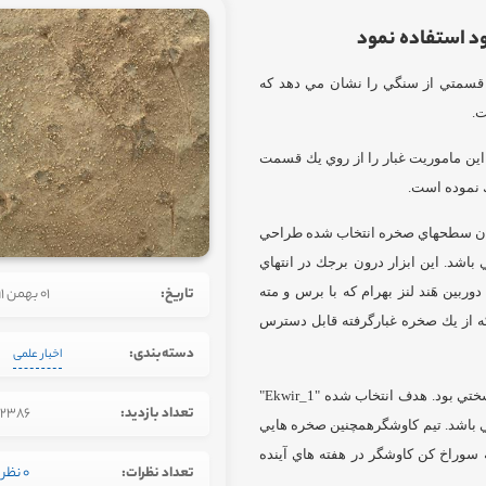
ود استفاده نمود
اوي بهرام ناسا قسمتي از سنگي را نشان مي دهد كه
 اين ماموريت غبار را از روي يك قسمت
 نموده است.
مودن سطحهاي صخره انتخاب شده طراحي
شد. اين ابزار درون برجك در انتهاي
ربين هَند لنز بهرام كه با برس و مته
تاریخ:
01 بهمن 1391
كه از يك صخره غبارگرفته قابل دسترس
دسته‌بندی:
اخبار علمی
انتخاب يك هدف مناسب براي نخستين استفاده ابزار غبار روب كار سختي بود. هدف انتخاب شده "Ekwir_1"
تعداد بازدید:
2386
ي باشد. تيم كاوشگرهمچنين صخره هايي
 سوراخ كن كاوشگر در هفته هاي آينده
تعداد نظرات:
0 نظر