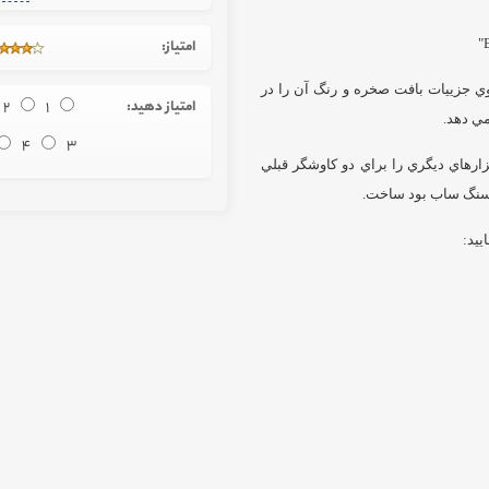
امتیاز:
MA) بر روي كاوشگر كنجكاوي جزييات بافت صخره و رنگ آن را در
امتیاز دهید:
1
2
4
3
زارهاي ديگري را براي دو كاوشگر قبلي
 سنگ ساب بود ساخت.
ييد: