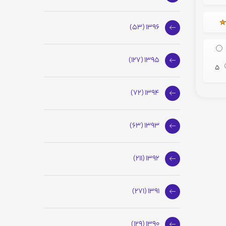
1396 (53)
1395 (127)
5
1394 (72)
1393 (63)
1392 (211)
1391 (271)
1390 (129)