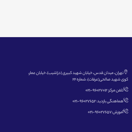
تهران، میدان قدس، خیابان شهید کبیری (دزاشیب)، خیابان عمار،
کوی شهید صالحی(عرفات)، شماره 22
تلفن مرکز: 96027012-021
هماهنگی بازدید: 96027652-021
آموزش:96027657-021