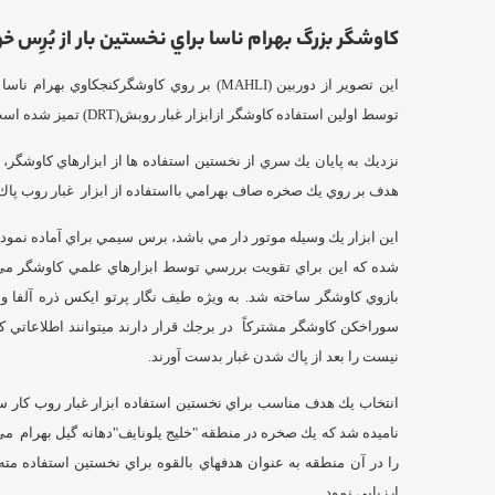
كاوشگر بزرگ بهرام ناسا براي نخستين بار از بُرِس خ
اين تصوير از دوربين (MAHLI) بر روي كاوشگركنجك
توسط اولين استفاده كاوشگر ازابزار غبار روبش(DRT) تميز شده است.
نزديك به پايان يك سري از نخستين استفاده ها از ابزارهاي كاوشگر،
هدف بر روي يك صخره صاف بهرامي بااستفاده از ابزار غبار روب پاك
اين ابزار يك وسيله موتور دار مي باشد، برس سيمي براي آماده ن
شده كه اين براي تقويت بررسي توسط ابزارهاي علمي كاوشگر مي با
بازوي كاوشگر ساخته شد. به ويژه طيف نگار پرتو ايكس ذره آلفا و دو
سوراخكن كاوشگر مشتركاً در برجك قرار دارند ميتوانند اطلاعاتي 
نيست را بعد از پاك شدن غبار بدست آورند.
ناميده شد كه يك صخره در منطقه "خليج يلونايف"دهانه گيل بهرام م
را در آن منطقه به عنوان هدفهاي بالقوه براي نخستين استفاده مته
ارزيابي نمود.