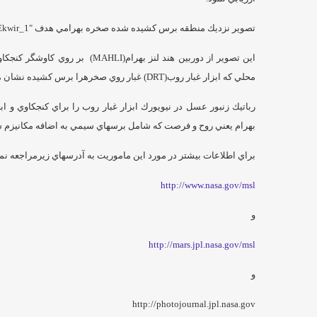
تصوير نزديك منطقه برس كشيده شده صخره بهرامي هدف "Ekwir_1"
اين تصوير از دوربين هند لنز بهرام(HLI
محلي كه ابزار غبار روب(DRT) غبار روي صخرهرا برس كشيده نشان مي دهد.
رباتيك زنبور عسل در نيويورك ابزار غبار روب را براي كنجكاوي و اب
بهرام يعني روح و فرصت كه شامل برسهاي سيمي به اضافه مكانيزم
براي اطلاعات بيشتر در مورد اين ماموريت به آدرسهاي زيرمراجعه نما
http://www.nasa.gov/msl
و
http://mars.jpl.nasa.gov/msl
و
http://photojournal.jpl.nasa.gov